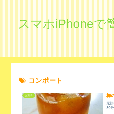
スマホiPhon
コンポート
梅
お菓子
完熟
30