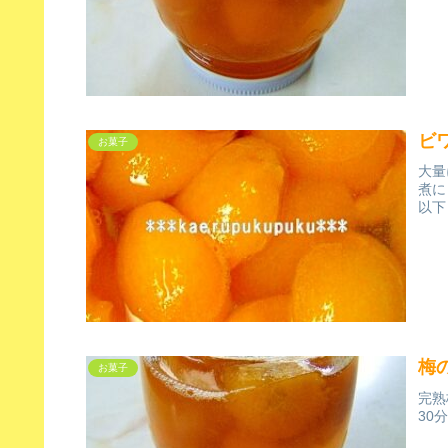
ビ
お菓子
大量
煮に
以下
梅
お菓子
完熟
30