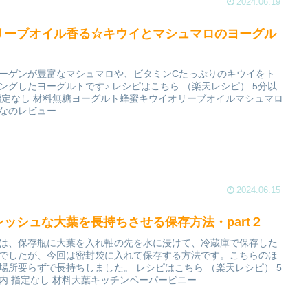
2024.06.19
リーブオイル香る☆キウイとマシュマロのヨーグル
ーゲンが豊富なマシュマロや、ビタミンCたっぷりのキウイをト
ングしたヨーグルトです♪ レシピはこちら （楽天レシピ） 5分以
指定なし 材料無糖ヨーグルト蜂蜜キウイオリーブオイルマシュマロ
なのレビュー
2024.06.15
レッシュな大葉を長持ちさせる保存方法・part２
は、保存瓶に大葉を入れ軸の先を水に浸けて、冷蔵庫で保存した
でしたが、今回は密封袋に入れて保存する方法です。こちらのほ
場所要らずで長持ちしました。 レシピはこちら （楽天レシピ） 5
内 指定なし 材料大葉キッチンペーパービニー...