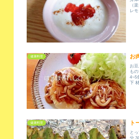
（楽
レモ
お
健康料理
お豆
もの
4~
下 
ト
健康料理
とっ
分 