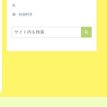
魚
麺・粉物料理