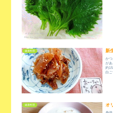
新
健康料理
かつ
があ
約1
白ご
オ
健康料理
身体