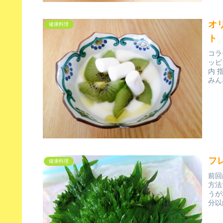
オ
健康料理
ト
コラ
ッピ
内 
みん
フ
健康料理
前回
方法
うが
分以