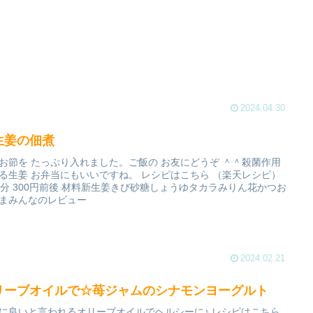
2024.04.30
生姜の佃煮
お節を たっぷり入れました。ご飯の お友にどうぞ ＾＾殺菌作用
る生姜 お弁当にもいいですね。 レシピはこちら （楽天レシピ）
5分 300円前後 材料新生姜きび砂糖しょうゆタカラみりん花かつお
まみんなのレビュー
2024.02.21
リーブオイルで☆苺ジャムのシナモンヨーグルト
に良いと言われるオリーブオイルでヘルシーに♪ レシピはこちら