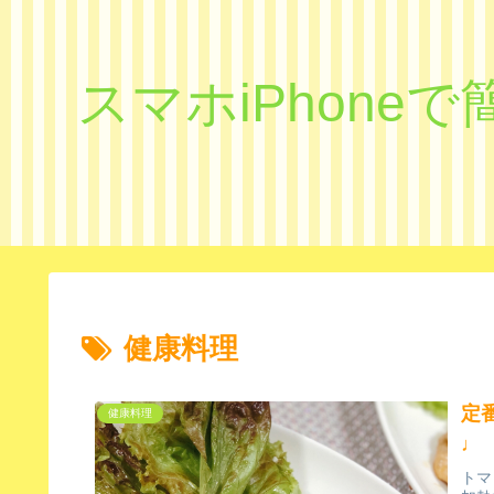
スマホiPhon
健康料理
定
健康料理
♩
トマ