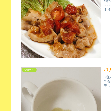
加熱
50
すり
バ
健康料理
0歳
乳食
天レ