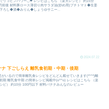
でリコピンパワー◡̈❤︎ レシピはこちら （楽天レシピ） 約15分
0円前後 材料豚ロース薄切り肉サラダ油(炒め用)プチトマト◆生姜
下ろし◆酒◆みりん◆しょうゆサニー...
2024.07.22
ナナ 下ごしらえ 離乳食初期・中期・後期
児がいるので簡単離乳食レシピをどんどん載せていきます(*^^*)離
初期 離乳食中期 の簡単レシピ掲載中(o^^o) レシピはこちら （楽
シピ） 約10分 100円以下 材料バナナみんなのレビュー