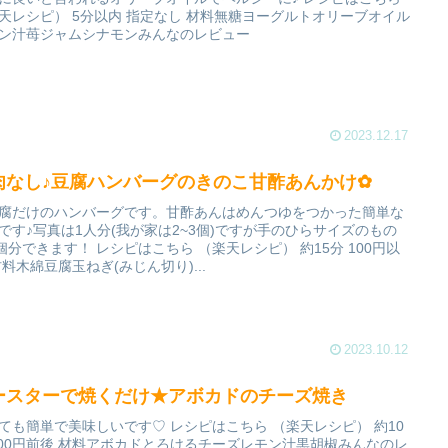
天レシピ） 5分以内 指定なし 材料無糖ヨーグルトオリーブオイル
ン汁苺ジャムシナモンみんなのレビュー
2023.12.17
肉なし♪豆腐ハンバーグのきのこ甘酢あんかけ✿
腐だけのハンバーグです。甘酢あんはめんつゆをつかった簡単な
です♪写真は1人分(我が家は2~3個)ですが手のひらサイズのもの
5個分できます！ レシピはこちら （楽天レシピ） 約15分 100円以
材料木綿豆腐玉ねぎ(みじん切り)...
2023.10.12
ースターで焼くだけ★アボカドのチーズ焼き
ても簡単で美味しいです♡ レシピはこちら （楽天レシピ） 約10
300円前後 材料アボカドとろけるチーズレモン汁黒胡椒みんなのレ