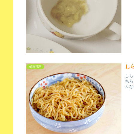
し
健康料理
しら
ちら
んな