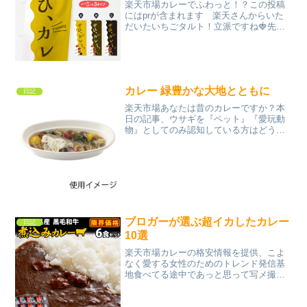
楽天市場カレーでふわっと！？この投稿
にはprが含まれます 楽天さんからいた
だいたいちごタルト！立派ですね🍓先日
の孫のお誕生日会の翌日せっかくなので
もう一度お祝いしました🍓冷凍便で届く
ので崩れる心配がなく贈り物にも良さそ
うですね冷蔵庫で8時間...
カレー 緑豊かな大地とともに
日記
楽天市場あなたは昔のカレーですか？本
日の記事、ウサギを『ペット』『愛玩動
物』としてのみ認知している方はどうか
回れ右をしてくださいさて。英国におい
てウサギはペットとしても人気を博して
はおりますが田園地帯だとそれが一転割
とはっきり『害獣』扱いを...
ブロガーが選ぶ超イカしたカレー
日記
10選
楽天市場カレーの格安情報を提供、こよ
なく愛する女性のためのトレンド発信基
地食べてる途中であっと思って写メ撮っ
た<img src="" alt="えーん" width="24"
height="24" class="emoji">味はバッチ