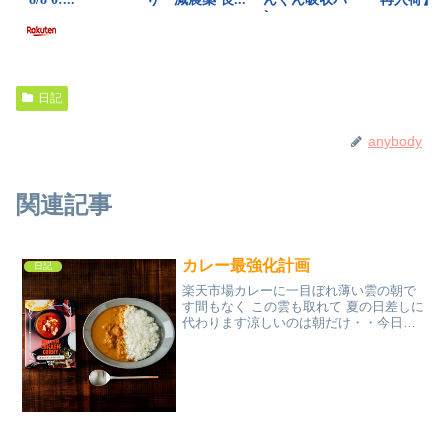
日記
anybody
関連記事
カレー最強化計画
日記
楽天市場カレーに一目ぼれ薄い雲の朝で
す間もなく この雲も取れて 夏の日差しに
代わります涼しいのは朝だけ・・今日も
34℃の予報の御前崎です秋はまだ遠
い・・・お天気が良いせいで 近くの田ん
ぼは どんどん刈り取りが進んでいます今
年は価格が高いらし...