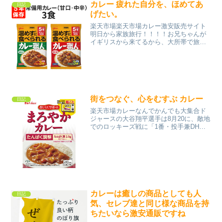
カレー 疲れた自分を、ほめてあ
日記
げたい。
楽天市場楽天市場カレー激安販売サイト
明日から家族旅行！！！！お兄ちゃんが
イギリスから来てるから、大所帯で旅行
なのです！楽しみー！！！！夕飯時に、
明日はだれがくるか、とか、そんな話を
してたら…じーが急に…クロちゃんはこ
ないの？じー、クロちゃん...
街をつなぐ、心をむすぶ カレー
日記
楽天市場カレーなんでかんでも大集合ド
ジャースの大谷翔平選手は8月20に、敵地
でのロッキーズ戦に「1番・投手兼DH」
で先発出場し、メジャー通算1000試合出
場を達成しました因みに節目の試合は4回
66球を投げ、投手復帰後ワーストとなる5
失点と打...
カレーは癒しの商品としても人
日記
気、セレブ達と同じ様な商品を持
ちたいなら激安通販ですね