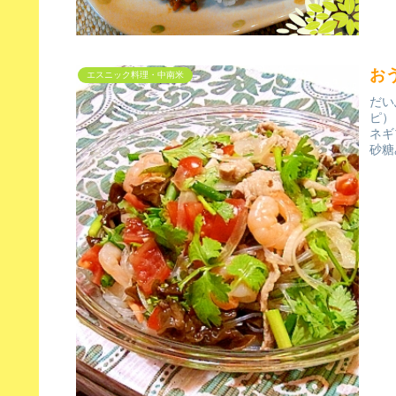
お
エスニック料理・中南米
だい
ピ）
ネギ
砂糖