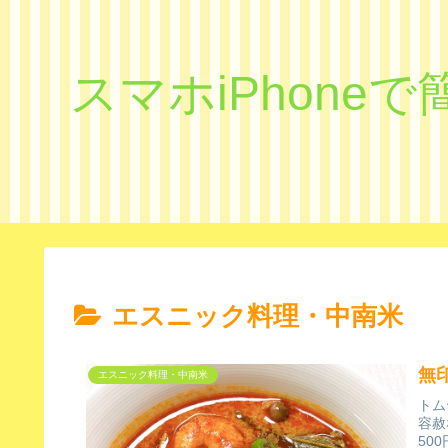
スマホiPhon
エスニック料理・中南米
無
エスニック料理・中南米
トム
容赦
50