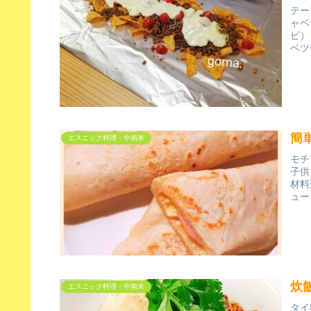
テー
ャベ
ピ）
ベツ
簡
エスニック料理・中南米
モチ
子供
材料
ュー
炊
エスニック料理・中南米
タイ