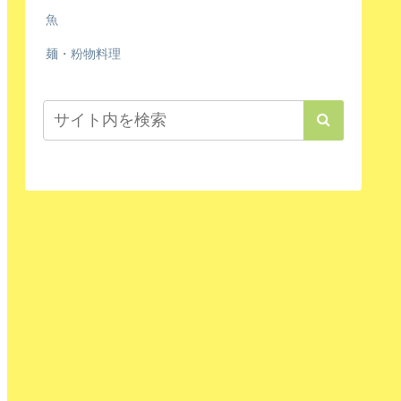
魚
麺・粉物料理