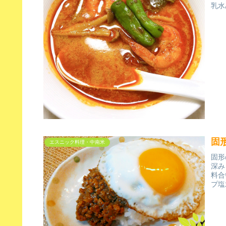
乳水
固
エスニック料理・中南米
固形
深み
料合
プ塩