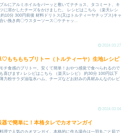
ブルにアルミホイルをバーッと敷いてナチョス、タコミート、キ
ツに溶かしたチーズをかけました。 レシピはこちら （楽天レシ
 約10分 300円前後 材料ドリトス(又はトルティーヤチップス)キャ
合い挽き肉〇ウスターソース〇ケチャッ...
2024.03.27
単♡もちもちブリトー（トルティーヤ）生地レシピ
モチ食感のブリトー。安くて簡単！おやつ感覚で食べられるので
も喜びます♪ レシピはこちら （楽天レシピ） 約30分 100円以下
薄力粉サラダ油塩水ハム、チーズなどお好みの具材みんなのレビ
2024.03.04
飯器で簡単に！本格タレでカオマンガイ
料理で人気のカオマンガイ。本格的に作る場合は一羽丸ごと茹で