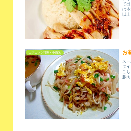
て出
は本
以上
お
エスニック料理・中南米
スー
タイ
こち
豚肉