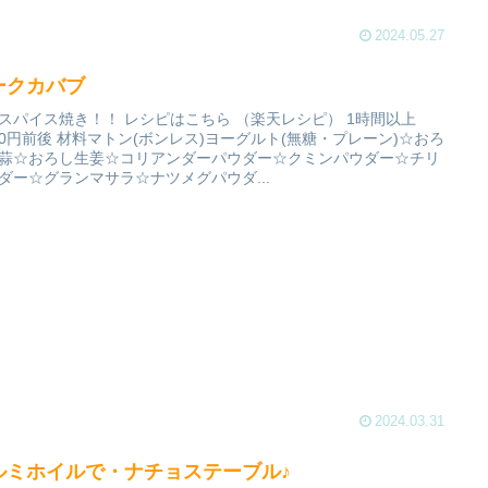
2024.05.27
ークカバブ
スパイス焼き！！ レシピはこちら （楽天レシピ） 1時間以上
000円前後 材料マトン(ボンレス)ヨーグルト(無糖・プレーン)☆おろ
蒜☆おろし生姜☆コリアンダーパウダー☆クミンパウダー☆チリ
ダー☆グランマサラ☆ナツメグパウダ...
2024.03.31
ルミホイルで・ナチョステーブル♪