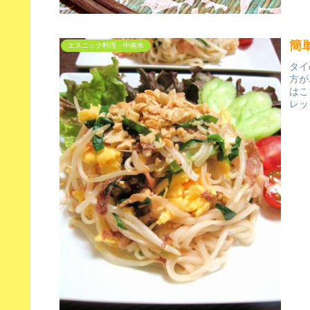
簡
エスニック料理・中南米
タイ
方が
はこ
レッ