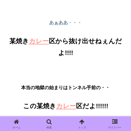
あぁああ・・・
某焼き
カレー
区から抜け出せねぇんだ
よ!!!!
本当の地獄の始まりは
トンネル手前の・・
この某焼き
カレー
区だよ!!!!!!
ホーム
検索
トップ
サイドバー