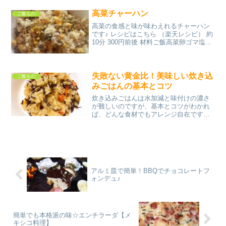
高菜チャーハン
ご飯もの
高菜の食感と味が味わえれるチャーハン
です♪ レシピはこちら （楽天レシピ） 約
10分 300円前後 材料ご飯高菜卵ゴマ塩こ
しょう醤油味の素マヨネーズみんなのレ
ビュー
失敗ない黄金比！美味しい炊き込
ご飯もの
みごはんの基本とコツ
炊き込みごはんは水加減と味付けの濃さ
が難しいのですが、基本とコツがわかれ
ば、どんな食材でもアレンジ自在です。
レシピはこちら （楽天レシピ） 約1時間
500円前後 材料米水(吸水用)ごぼう人参生
ひじきサラダ油○みりん○料理酒○醤油○塩
○出...
アルミ皿で簡単！BBQでチョコレートフ
ォンデュ♪
簡単でも本格派の味☆エンチラーダ【メ
キシコ料理】