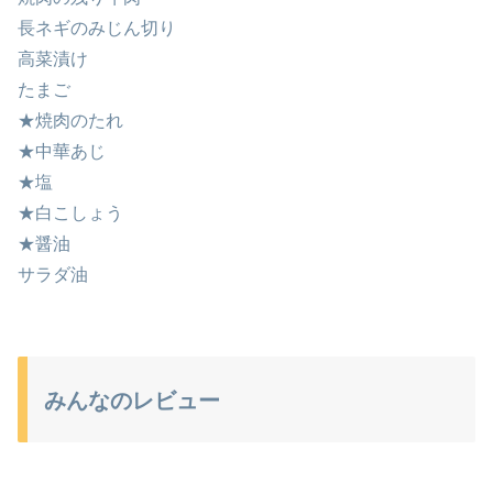
長ネギのみじん切り
高菜漬け
たまご
★焼肉のたれ
★中華あじ
★塩
★白こしょう
★醤油
サラダ油
みんなのレビュー