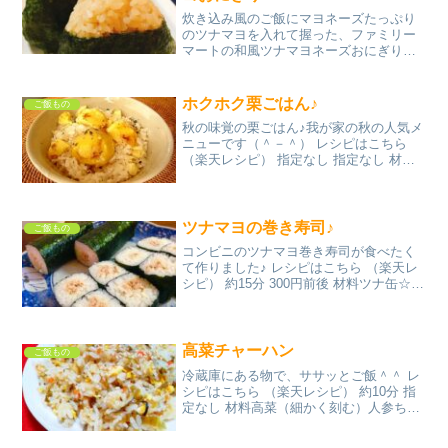
炊き込み風のご飯にマヨネーズたっぷり
のツナマヨを入れて握った、ファミリー
マートの和風ツナマヨネーズおにぎりを
簡単再現！ レシピはこちら （楽天レシ
ピ） 約1時間 300円前後 材料米▫️米の炊き
汁●醤油●みりん、酒、本だし●ごま油水▫️
ホクホク栗ごはん♪
ご飯もの
ツナ...
秋の味覚の栗ごはん♪我が家の秋の人気メ
ニューです（＾－＾） レシピはこちら
（楽天レシピ） 指定なし 指定なし 材料
米昆布栗☆酒☆しょうゆ☆塩黒ごまみん
なのレビュー
ツナマヨの巻き寿司♪
ご飯もの
コンビニのツナマヨ巻き寿司が食べたく
て作りました♪ レシピはこちら （楽天レ
シピ） 約15分 300円前後 材料ツナ缶☆マ
ヨネーズ☆塩炊いたお米のり★お酢★塩
★砂糖みんなのレビュー
高菜チャーハン
ご飯もの
冷蔵庫にある物で、ササッとご飯＾＾ レ
シピはこちら （楽天レシピ） 約10分 指
定なし 材料高菜（細かく刻む）人参ちく
わ卵ホカホカご飯和風だしの素醤油ごま
油炒り胡麻みんなのレビュー