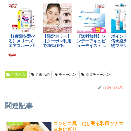
ご飯もの
ご飯もの
チャーハン
高菜チャーハン
rsdehski99
関連記事
コンビニ風！だし香る和風ツナマ
ご飯もの
ヨおにぎり