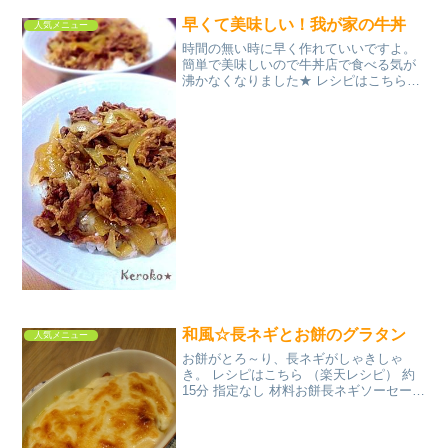
早くて美味しい！我が家の牛丼
人気メニュー
時間の無い時に早く作れていいですよ。
簡単で美味しいので牛丼店で食べる気が
沸かなくなりました★ レシピはこちら
（楽天レシピ） 指定なし 指定なし 材料
牛薄切り肉玉ねぎ（小）水出汁の素摩り
下ろし生姜★しょうゆ★酒★みりん★砂
糖みんなのレビュー
和風☆長ネギとお餅のグラタン
人気メニュー
お餅がとろ～り、長ネギがしゃきしゃ
き。 レシピはこちら （楽天レシピ） 約
15分 指定なし 材料お餅長ネギソーセージ
◎豆腐◎味噌◎牛乳溶けるチーズバター
ｏｒマーガリンみんなのレビュー