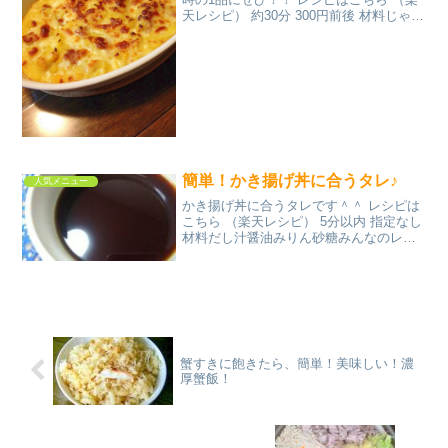
天レシピ） 約30分 300円前後 材料じゃが
いもソーセージコーンクリーム缶190g牛
乳塩とろけるチーズみんなのレビュー
簡単！かき揚げ丼に合うタレ♪
人気メニュー
かき揚げ丼に合うタレです＾＾ レシピは
こちら （楽天レシピ） 5分以内 指定なし
材料だし汁醤油みりん砂糖みんなのレビ
ュー
蟹すきに飽きたら、簡単！美味しい！濃
厚蟹飯！