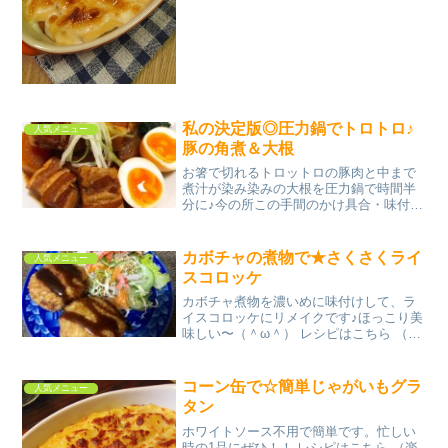
私の決定版◎圧力鍋でトロトロ♪
人気メニュー
豚の角煮＆大根
お箸で切れるトロットロの豚肉と中まで
煮汁が染み染みの大根を圧力鍋で時間半
分に♪今の所この手間のかけ具合・味付け
が自分の中で決定版な豚の角煮です(*´ー
`*) レシピはこちら （楽天レシピ） 約1時
間 1,000円前後 材料豚バラ肉ブロック
カボチャの煮物で★さくさくライ
人気メニュー
大...
スコロッケ
カボチャ煮物を濃いめに味付けして、ラ
イスコロッケにリメイクです♪ほっこり美
味しい〜（＾ω＾） レシピはこちら （楽
天レシピ） 約15分 300円前後 材料♪カボ
チャの煮物♪カボチャの煮物の挽肉♪カボ
チャの残り汁ご飯★塩胡椒★マヨネーズ
コーン缶で☆簡単じゃがいもグラ
人気メニュー
☆小麦...
タン
ホワイトソース不用で簡単です。忙しい
時の1品にぜひ！！ レシピはこちら （楽