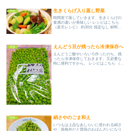
ピ） 5分以内 100円以下 材料南瓜★水★
醤油★みりん★砂糖みんなのレビュー
生きくらげ入り蒸し野菜
野菜
時間差で蒸していきます、生きくらげの
食感の違いが美味しい レシピはこちら
（楽天レシピ） 約30分 指定なし 材料新
じゃが（小粒）人参カブ芽キャベツピー
マンキクラゲ（生）水塩★ポン酢★あら
びきコショウみんなのレビュー
えんどう豆が残ったら冷凍保存へ
野菜
えんどうご飯やいろいろ作ったのち、残
ったら冷凍保存しておきます。又必要な
時に便利ですから。 レシピはこちら （楽
天レシピ） 5分以内 指定なし 材料えんど
う豆水（還元水）塩みんなのレビュー
絹さやのごま和え
野菜
いつもは上品なあしらいに使われる絹さ
や、規格外だと普段のおばんざいになり