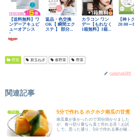
野菜
新玉ねぎ
春野菜
野菜
rsdehski99
関連記事
5分で作れる ホクホク南瓜の甘煮
野菜
南瓜量が多かったので30分掛かりました
が、食べ切り量なら直ぐ作れる筈！お試
しで。思った通り、5分で作れる事が確認
できました。 レシピはこちら （楽天レシ