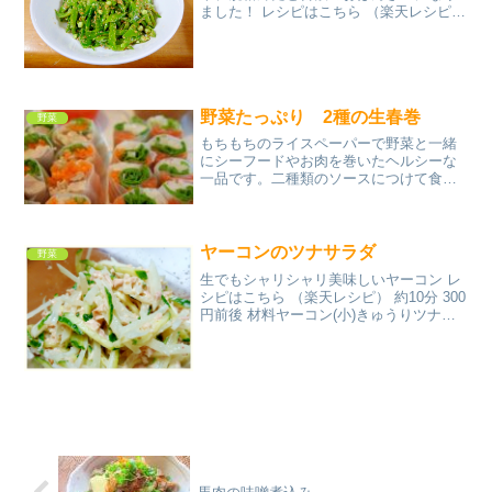
ました！ レシピはこちら （楽天レシピ）
指定なし 指定なし 材料絹さやごま醤油み
りん砂糖（入れなくてもよい）みんなの
レビュー
野菜たっぷり 2種の生春巻
野菜
もちもちのライスペーパーで野菜と一緒
にシーフードやお肉を巻いたヘルシーな
一品です。二種類のソースにつけて食べ
ると美味しさ二倍です。 レシピはこちら
（楽天レシピ） 約30分 500円前後 材料ラ
イスペーパースモークサーモン鳥もも肉
にんじんだ...
ヤーコンのツナサラダ
野菜
生でもシャリシャリ美味しいヤーコン レ
シピはこちら （楽天レシピ） 約10分 300
円前後 材料ヤーコン(小)きゅうりツナ缶
(小)マヨネーズポン酢みんなのレビュー