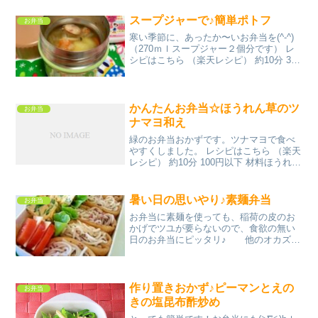
スープジャーで♪簡単ポトフ
お弁当
寒い季節に、あったか〜いお弁当を(^-^)
（270ｍｌスープジャー２個分です） レ
シピはこちら （楽天レシピ） 約10分 300
円前後 材料ソーセージたまねぎじゃがい
もにんじんしめじ水固形コンソメ塩こし
ょうみんなのレビュー
かんたんお弁当☆ほうれん草のツ
お弁当
ナマヨ和え
緑のお弁当おかずです。ツナマヨで食べ
やすくしました。 レシピはこちら （楽天
レシピ） 約10分 100円以下 材料ほうれん
草ツナマヨネーズめんつゆ白ごまみんな
のレビュー
暑い日の思いやり♪素麺弁当
お弁当
お弁当に素麺を使っても、稲荷の皮のお
かげでツユが要らないので、食欲の無い
日のお弁当にピッタリ♪ 他のオカズ
は、お好みでどうぞ☆今回はスライスト
マト・ニラ卵です レシピはこちら （楽天
レシピ） 約15分 300円前後 材料素麺（１
人前）ゆか...
作り置きおかず♪ピーマンとえの
お弁当
きの塩昆布酢炒め