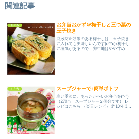
関連記事
お弁当おかず＠梅干しと三つ葉の
お弁当
玉子焼き
腐敗防止効果のある梅干しは、玉子焼き
に入れても美味しいんです(o^^o)♪梅干し
に塩気があるので、卵生地はやや甘めが
お勧め。熱々も冷めても美味しい～♪ レ
シピはこちら （楽天レシピ） 約10分 100
円以下 材料卵（M～L）◎水◎和風だし
の...
スープジャーで♪簡単ポトフ
お弁当
寒い季節に、あったか〜いお弁当を(^-^)
（270ｍｌスープジャー２個分です） レ
シピはこちら （楽天レシピ） 約10分 300
円前後 材料ソーセージたまねぎじゃがい
もにんじんしめじ水固形コンソメ塩こし
ょうみんなのレビュー