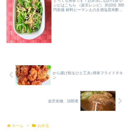
とっても簡単です！お弁当にも(≧∇≦)b レ
シピはこちら （楽天レシピ） 約10分 300
円前後 材料ピーマンえのき酒塩昆布酢ご
ま油みんなのレビュー
から揚げ粉をひと工夫♪簡単フライドチキ
ン
金沢名物、治部煮
ホーム
お弁当