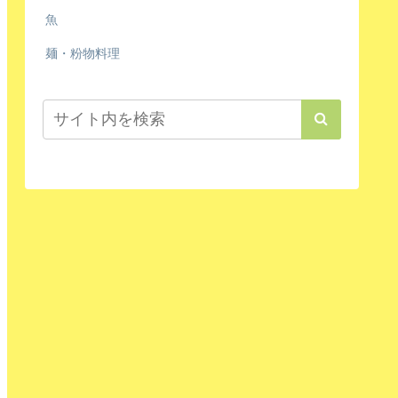
魚
麺・粉物料理