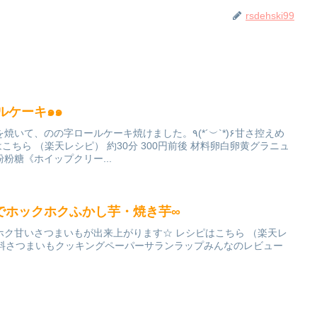
rsdehski99
ルケーキ๑๑
の字ロールケーキ焼けました。٩(*´︶`*)۶甘さ控えめ
こちら （楽天レシピ） 約30分 300円前後 材料卵白卵黄グラニュ
粉糖《ホイップクリー...
でホックホクふかし芋・焼き芋∞
ホク甘いさつまいもが出来上がります☆ レシピはこちら （楽天レ
下 材料さつまいもクッキングペーパーサランラップみんなのレビュー