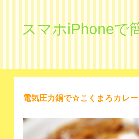
スマホiPhon
電気圧力鍋で☆こくまろカレー