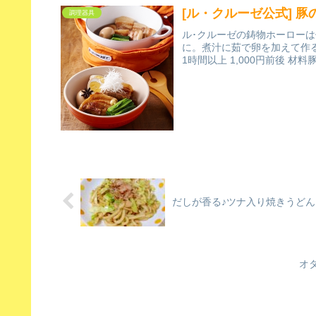
[ル・クルーゼ公式] 豚
調理器具
ル･クルーゼの鋳物ホーロー
に。煮汁に茹で卵を加えて作
1時間以上 1,000円前後 材料
だしが香る♪ツナ入り焼きうどん
オ