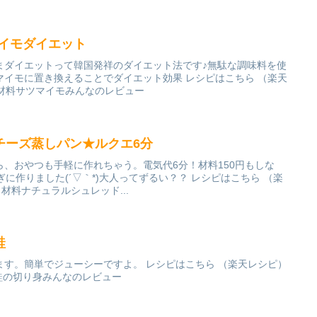
マイモダイエット
まダイエットって韓国発祥のダイエット法です♪無駄な調味料を使
マイモに置き換えることでダイエット効果 レシピはこちら （楽天
下 材料サツマイモみんなのレビュー
チーズ蒸しパン★ルクエ6分
、おやつも手軽に作れちゃう。電気代6分！材料150円もしな
に作りました(´▽｀*)大人ってずるい？？ レシピはこちら （楽
後 材料ナチュラルシュレッド...
鮭
ます。簡単でジューシーですよ。 レシピはこちら （楽天レシピ）
凍鮭の切り身みんなのレビュー