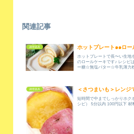
関連記事
ホットプレート๑๑ロー
調理器具
ホットプレートで長〜い生地を焼いて、の
のロールケーキです♪ レシピは
ー糖☆無塩バター☆牛乳薄力粉
＜さつまいも＞レンジ
調理器具
短時間で中までしっかりホク
シピ） 5分以内 100円以