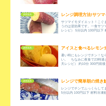
レンジ調理方法!サツ
調理器具
サツマイモダイエット！こぐ
うのは逆効果です。一食サツ
レシピ） 5分以内 100円以
アイスと食べるレモン
調理器具
暑い時にもレンジでチン！なら
い。 ちなみに夜食で23時過ぎ
天レシピ） 約10分 300円前
レンジで簡単朝の焼き
調理器具
レンジでチンでふっくらして
5分以内 100円以下 材料冷