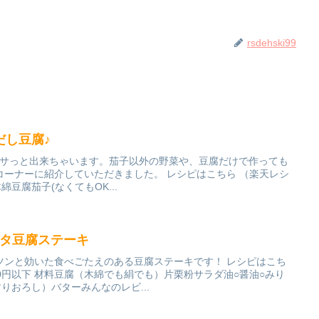
rsdehski99
だし豆腐♪
ササっと出来ちゃいます。茄子以外の野菜や、豆腐だけで作っても
シピコーナーに紹介していただきました。 レシピはこちら （楽天レシ
木綿豆腐茄子(なくてもOK...
バタ豆腐ステーキ
ツンと効いた食べごたえのある豆腐ステーキです！ レシピはこち
100円以下 材料豆腐（木綿でも絹でも）片栗粉サラダ油○醤油○みり
りおろし）バターみんなのレビ...