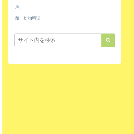
魚
麺・粉物料理