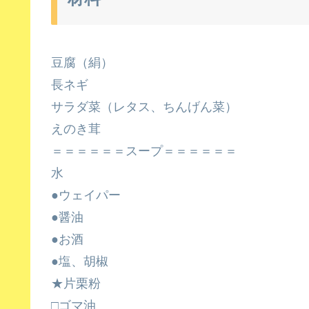
豆腐（絹）
長ネギ
サラダ菜（レタス、ちんげん菜）
えのき茸
＝＝＝＝＝＝スープ＝＝＝＝＝＝
水
●ウェイパー
●醤油
●お酒
●塩、胡椒
★片栗粉
□ゴマ油