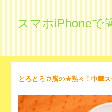
スマホiPhon
とろとろ豆腐の★熱々！中華ス