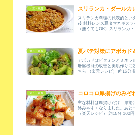
スリランカ・ダールカ
大豆・豆腐
スリランカ料理の代表的といえる
後 材料レンズ豆タマネギス
（無くてもOK）スリランカ・
夏バテ対策にアボカド
大豆・豆腐
アボカドはビタミンとミネラ
肝臓機能の改善と美肌作りに
ちら （楽天レシピ） 約15分 
コロコロ厚揚げのみぞ
大豆・豆腐
主な材料は厚揚げだけ！厚揚
絡みやすくなりました。あと
（楽天レシピ） 約15分 100