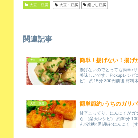
大豆・豆腐
大豆・豆腐
絹ごし豆腐
関連記事
簡単！揚げない！揚げ
大豆・豆腐
揚げないのでとっても簡単♪
美味しいです。Pickupレ
ピ） 約15分 300円前後 材料
簡単節約♪うちのガリ
大豆・豆腐
甘辛こってり、にんにくがガ
ら （楽天レシピ） 約30分 
ん○砂糖○黒胡椒○にんにく（す