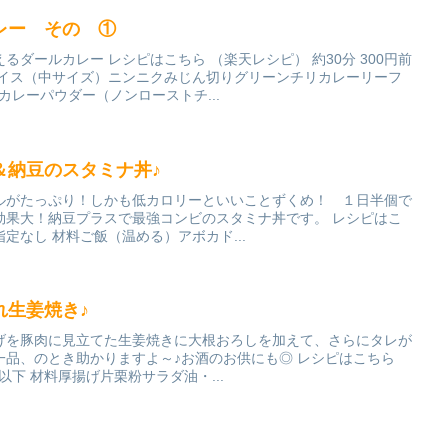
レー その ①
ダールカレー レシピはこちら （楽天レシピ） 約30分 300円前
ライス（中サイズ）ニンニクみじん切りグリーンチリカレーリーフ
カレーパウダー（ノンローストチ...
＆納豆のスタミナ丼♪
ルがたっぷり！しかも低カロリーといいことずくめ！ １日半個で
効果大！納豆プラスで最強コンビのスタミナ丼です。 レシピはこ
指定なし 材料ご飯（温める）アボカド...
れ生姜焼き♪
げを豚肉に見立てた生姜焼きに大根おろしを加えて、さらにタレが
一品、のとき助かりますよ～♪お酒のお供にも◎ レシピはこちら
円以下 材料厚揚げ片栗粉サラダ油・...