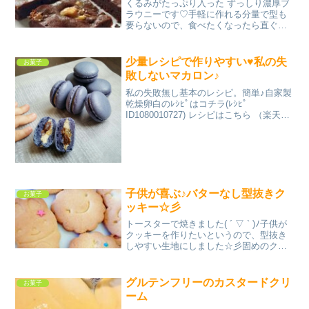
くるみがたっぷり入った ずっしり濃厚ブ
ラウニーです♡手軽に作れる分量で型も
要らないので、食べたくなったら直ぐに
作れます(*´꒳`*) レシピはこちら （楽天レ
シピ） 約30分 300円前後 材料板チョコ
(ブラック)バター牛乳薄力粉砂糖純ココ...
少量レシピで作りやすい♥私の失
お菓子
敗しないマカロン♪
私の失敗無し基本のレシピ。簡単♪自家製
乾燥卵白のﾚｼﾋﾟはコチラ(ﾚｼﾋﾟ
ID1080010727) レシピはこちら （楽天レ
シピ） 1時間以上 500円前後 材料卵白乾
燥卵白(グラニュー糖と合わせておく)グラ
ニュー糖〇アーモンドプードル〇...
子供が喜ぶ♪バターなし型抜きク
お菓子
ッキー☆彡
トースターで焼きました( ´ ▽ ` )ﾉ子供が
クッキーを作りたいというので、型抜き
しやすい生地にしました☆彡固めのクッ
キーです。 レシピはこちら （楽天レシ
ピ） 約30分 300円前後 材料薄力粉●砂糖
●塩●卵●サラダ油●バニラエッセンス...
グルテンフリーのカスタードクリ
お菓子
ーム