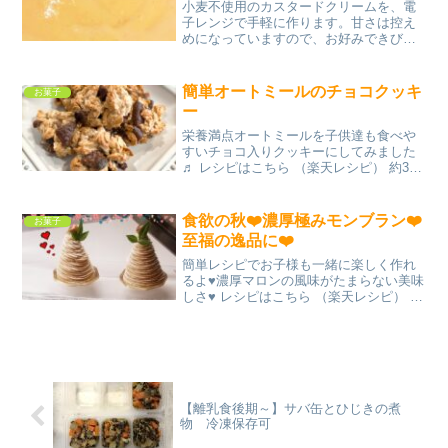
小麦不使用のカスタードクリームを、電
子レンジで手軽に作ります。甘さは控え
めになっていますので、お好みできび砂
糖を増やしてください。 レシピはこちら
（楽天レシピ） 5分以内 指定なし 材料卵
牛乳オーツフラワーまたはコーンスター
簡単オートミールのチョコクッキ
お菓子
チか米粉きび砂...
ー
栄養満点オートミールを子供達も食べや
すいチョコ入りクッキーにしてみました
♬ レシピはこちら （楽天レシピ） 約30
分 300円前後 材料オートミール板チョコ
薄力粉砂糖牛乳みんなのレビュー
食欲の秋❤️濃厚極みモンブラン❤️
お菓子
至福の逸品に❤️
簡単レシピでお子様も一緒に楽しく作れ
るよ♥️濃厚マロンの風味がたまらない美味
しさ♥️ レシピはこちら （楽天レシピ） 約
10分 100円以下 材料甘栗(市販のでOK)砂
糖牛乳生クリーム甘栗市販のクッキーま
たはタルトカップみんなのレビュー
【離乳食後期～】サバ缶とひじきの煮
物 冷凍保存可