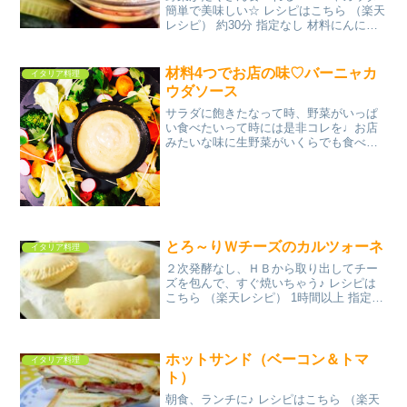
簡単で美味しい☆ レシピはこちら （楽天
レシピ） 約30分 指定なし 材料にんにく
アンチョビオリーブオイル牛乳【お好き
な野菜】きゅうりパプリカ大根人参みん
なのレビュー
材料4つでお店の味♡バーニャカ
イタリア料理
ウダソース
サラダに飽きたなって時、野菜がいっぱ
い食べたいって時には是非コレを♩お店
みたいな味に生野菜がいくらでも食べれ
ちゃいます♡ レシピはこちら （楽天レシ
ピ） 約10分 300円前後 材料アンチョビニ
ンニクオリーブオイル生クリームオリー
ブオイル(...
とろ～りＷチーズのカルツォーネ
イタリア料理
２次発酵なし、ＨＢから取り出してチー
ズを包んで、すぐ焼いちゃう♪ レシピは
こちら （楽天レシピ） 1時間以上 指定な
し 材料カルツォーネの生地スライスチー
ズピザ用チーズマジックペッパーソルト
みんなのレビュー
ホットサンド（ベーコン＆トマ
イタリア料理
ト）
朝食、ランチに♪ レシピはこちら （楽天