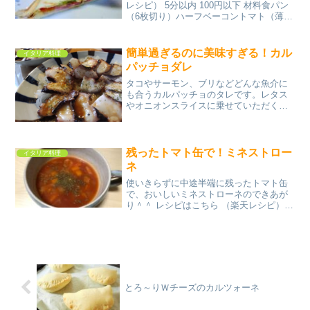
レシピ） 5分以内 100円以下 材料食パン
（6枚切り）ハーフベーコントマト（薄く
スライス）バジルの葉ミックスチーズ黒
胡椒マヨネーズみんなのレビュー
簡単過ぎるのに美味すぎる！カル
イタリア料理
パッチョダレ
タコやサーモン、ブリなどどんな魚介に
も合うカルパッチョのタレです。レタス
やオニオンスライスに乗せていただくと
さらに美味しいです。 レシピはこちら
（楽天レシピ） 5分以内 300円前後 材料
醤油酢orレモン汁オリーブオイル砂糖塩
黒胡椒にんに...
残ったトマト缶で！ミネストロー
イタリア料理
ネ
使いきらずに中途半端に残ったトマト缶
で、おいしいミネストローネのできあが
り＾＾ レシピはこちら （楽天レシピ）
約15分 指定なし 材料トマト缶水固形コン
ソメ玉ねぎ人参じゃがいもキャベツ塩胡
椒みんなのレビュー
とろ～りＷチーズのカルツォーネ