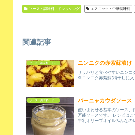
ソース・調味料・ドレッシング
エスニック・中華調味料
関連記事
ニンニクの赤紫蘇漬け
ソース・調味料・ドレッシング
サッパリと食べやすいニンニクで
料ニンニク赤紫蘇(梅干しに入
バーニャカウダソース
ソース・調味料・ドレッシング
使いまわせる基本のソース、
万能ソースです。 レシピはこち
牛乳オリーブオイルみんなの