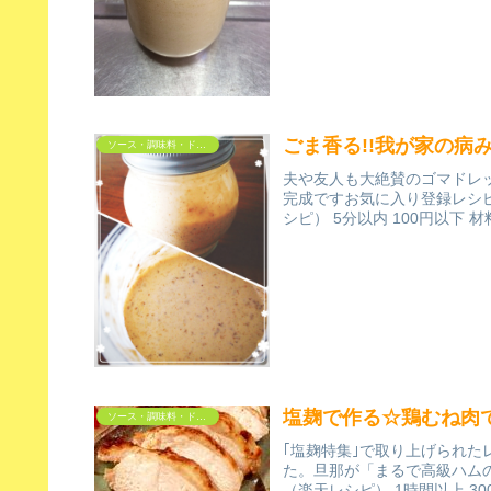
ごま香る!!我が家の病
ソース・調味料・ドレッシング
夫や友人も大絶賛のゴマドレ
完成ですお気に入り登録レシピ
シピ） 5分以内 100円以下 
塩麹で作る☆鶏むね肉
ソース・調味料・ドレッシング
｢塩麹特集｣で取り上げられ
た。旦那が「まるで高級ハム
（楽天レシピ） 1時間以上 30