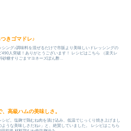
みつきゴマドレ♪
ッシング♪調味料を混ぜるだけで市販より美味しいドレッシングの
490人突破！ありがとうございます！ レシピはこちら （楽天レ
材料砂糖すりごまマヨネーズぽん酢...
で、高級ハムの美味しさ。
たレシピ。塩麹で鶏むね肉を漬け込み、低温でじっくり焼き上げまし
のような美味しさだね♪」と、絶賛していました。 レシピはこちら
0円前後 材料鶏むね肉塩麹油み...