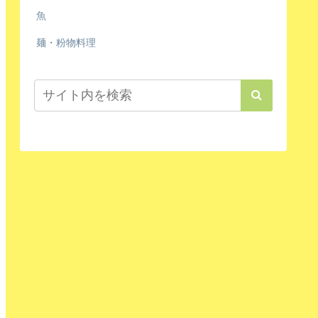
魚
麺・粉物料理