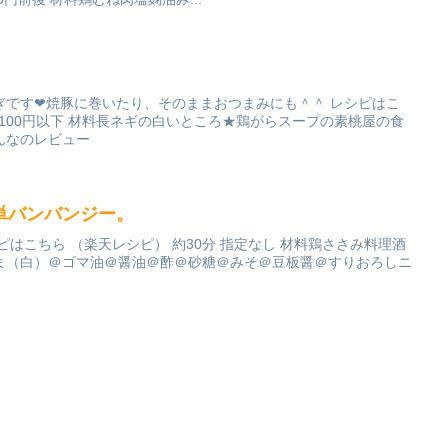
です❤︎焼豚に巻いたり、そのままおつまみにも＾＾ レシピはこ
 100円以下 材料長ネギの白いところ★鶏がらスープの素桃屋の食
んなのレビュー
単バンバンジー。
ピはこちら （楽天レシピ） 約30分 指定なし 材料鶏ささみ料理酒
ま（白）＠ゴマ油＠醤油＠酢＠砂糖＠みそ＠豆板醤＠すりおろしニ