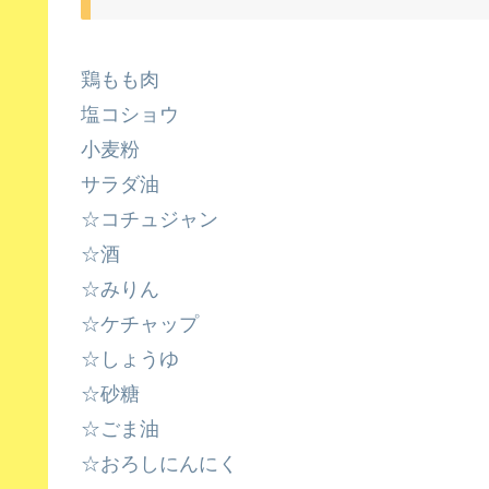
鶏もも肉
塩コショウ
小麦粉
サラダ油
☆コチュジャン
☆酒
☆みりん
☆ケチャップ
☆しょうゆ
☆砂糖
☆ごま油
☆おろしにんにく