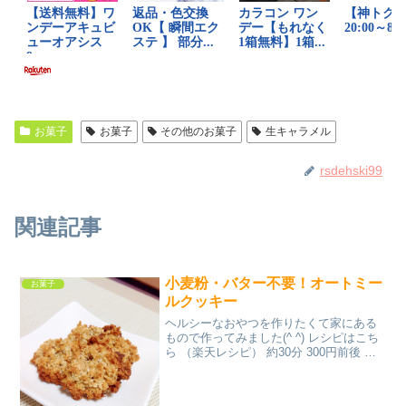
お菓子
お菓子
その他のお菓子
生キャラメル
rsdehski99
関連記事
小麦粉・バター不要！オートミー
お菓子
ルクッキー
ヘルシーなおやつを作りたくて家にある
もので作ってみました(^ ^) レシピはこち
ら （楽天レシピ） 約30分 300円前後 材
料オートミールメープルシロップ（はち
みつでも○）オリーブオイルベーキングパ
ウダー牛乳（豆乳でも○）みんなのレビュ