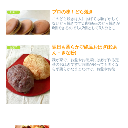
指定なし 材料マンゴーピューレ水牛乳生
クリームグラニュー糖粉ゼラチン（大さ
じ２の水でふやか...
プロの味！どら焼き
お菓子
このどら焼きは人にあげても恥ずかしく
ないどら焼きです♫直径6㎝のどら焼きが
6個できるので1人2個として3人分としま
した。 レシピはこちら （楽天レシピ）
約1時間 500円前後 材料玉子上白糖みり
んハチミツ水薄力粉重曹つぶあん（市
販）みんな...
翌日も柔らか♡絶品おはぎ(粒あ
お菓子
ん・きな粉)
我が家で、お盆やお彼岸には必ず作る定
番のおはぎです♡時間が経っても固くな
らず柔らかなままなので、お盆やお彼岸
の手土産に是非どうぞ(*´꒳`*) レシピはこ
ちら （楽天レシピ） 1時間以上 500円前
後 材料もち米うるち米水砂糖塩粒あん☆
きな...