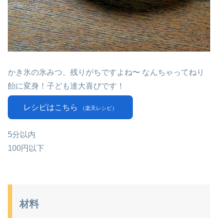
かき氷の氷みつ、残りがちですよね〜 なんちゃってねり
飴に変身！子ども達大喜びです！
レシピはこちら
（楽天レシピ）
5分以内
100円以下
材料