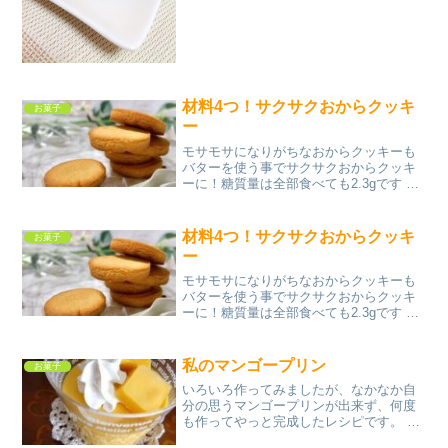
ー
材料4つ！サクサクおからクッキ
お菓子
ー
モサモサになりがちなおからクッキーも
バターを使う事でサクサクおからクッキ
ーに！糖質量は全部食べても2.3gです レ
シピはこちら （楽天レシピ） 約30分 指
定なし 材料バター卵おからパウダーラカ
ントみんなのレビュー
材料4つ！サクサクおからクッキ
お菓子
ー
モサモサになりがちなおからクッキーも
バターを使う事でサクサクおからクッキ
ーに！糖質量は全部食べても2.3gです レ
シピはこちら （楽天レシピ） 約30分 指
定なし 材料バター卵おからパウダーラカ
ントみんなのレビュー
私のマンゴープリン
お菓子
いろいろ作ってみましたが、なかなか自
分の思うマンゴープリンが出来ず、何度
も作ってやっと完成したレシピです。 レ
シピはこちら （楽天レシピ） 指定なし