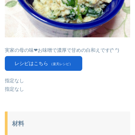
実家の母の味❤︎お味噌で濃厚で甘めの白和えです(^ ^)
レシピはこちら
（楽天レシピ）
指定なし
指定なし
材料