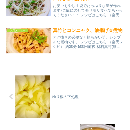
お安いもやし１袋でたっぷりな量が作れ
ます♪ご飯にのせてモリモリ食べてちゃっ
てください＾＾ レシピはこちら （楽天レ
シピ） 約10分 300円前後 材料もやしピー
マン豚ひき肉酒☆醤油☆オイスターソー
ス☆砂糖塩、こしょうみんなのレビュー
真竹とコンニャク、油揚げ☆煮物
人気メニュー
アク抜きの必要なく軟らかい筍、シンプ
ルな煮物です。 レシピはこちら （楽天レ
シピ） 約30分 500円前後 材料真竹(細目
40㎝位)平コンニャク手揚げタイプ油揚げ
☆水☆日本酒☆砂糖出汁醬油又は麺つゆ
みんなのレビュー
ゆり根の下処理