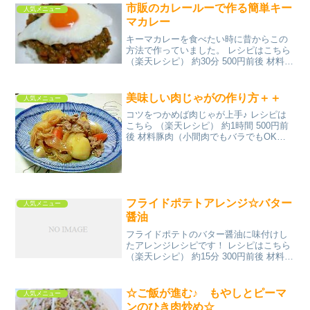
分 指定なし 材料春キャベツ合挽肉たまね
市販のカレールーで作る簡単キー
人気メニュー
ぎパン粉(A...
マカレー
キーマカレーを食べたい時に昔からこの
方法で作っていました。 レシピはこちら
（楽天レシピ） 約30分 500円前後 材料ひ
き肉玉ねぎ人参ピーマンパプリカ（赤・
黄色）市販のルー（小さいサイズ）ウス
ターソース水卵みんなのレビュー
美味しい肉じゃがの作り方＋＋
人気メニュー
コツをつかめば肉じゃが上手♪ レシピは
こちら （楽天レシピ） 約1時間 500円前
後 材料豚肉（小間肉でもバラでもOK）
じゃがいもにんじんたまねぎ白滝だし汁
※みりん※砂糖※しょうゆサラダ油みん
なのレビュー
フライドポテトアレンジ☆バター
人気メニュー
醤油
フライドポテトのバター醤油に味付けし
たアレンジレシピです！ レシピはこちら
（楽天レシピ） 約15分 300円前後 材料サ
ラダ油冷凍フライドポテト有塩バター醤
油みんなのレビュー
☆ご飯が進む♪ もやしとピーマ
人気メニュー
ンのひき肉炒め☆