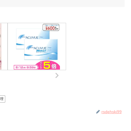
料理
rsdehski99