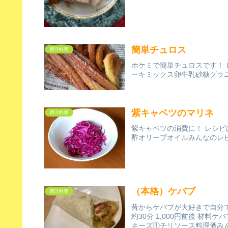
簡単チュロス
西洋料理
ホケミで簡単チュロスです！ レ
ーキミックス卵牛乳砂糖グラニ
紫キャベツのマリネ
西洋料理
紫キャベツの消費に！ レシピ
酢オリーブオイルみんなのレ
（本格）ケバブ
西洋料理
昔からケバブが大好きで自分
約30分 1,000円前後 材
ネーズ①チリソース料理酒み