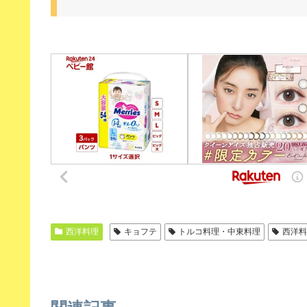
西洋料理
キョフテ
トルコ料理・中東料理
西洋