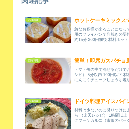
関連記事
ホットケーキミックス
西洋料理
急なお客様が来ることになっ
用のフライパンで卵焼きの要
約15分 300円前後 材料ホッ
簡単！即席ガスパチョ
西洋料理
トマト缶の中で混ぜるだけでお
シピ） 5分以内 100円以下
にんにくチューブしょうゆ塩胡
ドイツ料理アイスバイ
西洋料理
材料は少ないのに盛りつけに
ら （楽天レシピ） 1時間以上
グブーケガルニ（市販のパック