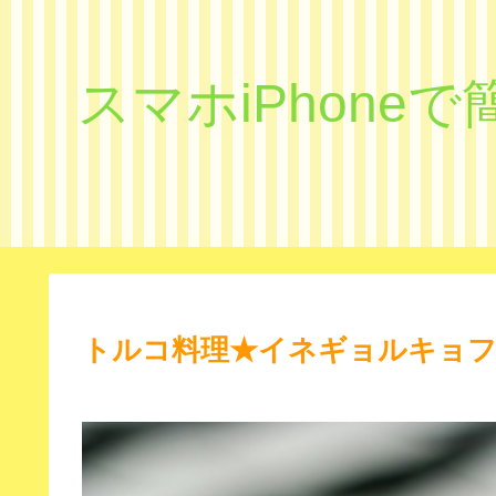
スマホiPhon
トルコ料理★イネギョルキョ