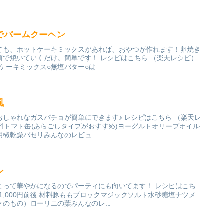
でバームクーヘン
ても、ホットケーキミックスがあれば、おやつが作れます！卵焼き
領で焼いていくだけ。簡単です！ レシピはこちら （楽天レシピ）
トケーキミックス○無塩バター○は...
風
しゃれなガスパチョが簡単にできます♪ レシピはこちら （楽天レ
 材料トマト缶(あらごしタイプがおすすめ)ヨーグルトオリーブオイル
椒乾燥パセリみんなのレビュ...
ン
よって華やかになるのでパーティにも向いてます！ レシピはこち
 1,000円前後 材料豚ももブロックマジックソルト水砂糖塩ナツメ
のもの）ローリエの葉みんなのレ...