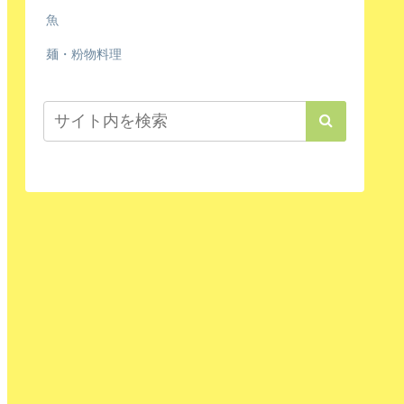
魚
麺・粉物料理