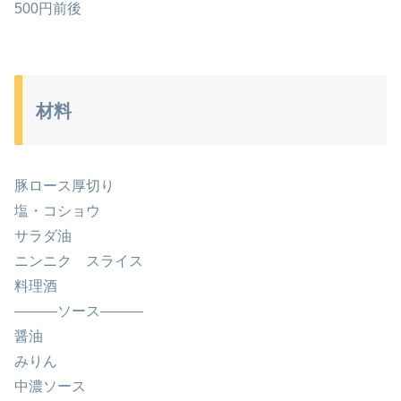
500円前後
材料
豚ロース厚切り
塩・コショウ
サラダ油
ニンニク スライス
料理酒
―――ソース―――
醤油
みりん
中濃ソース