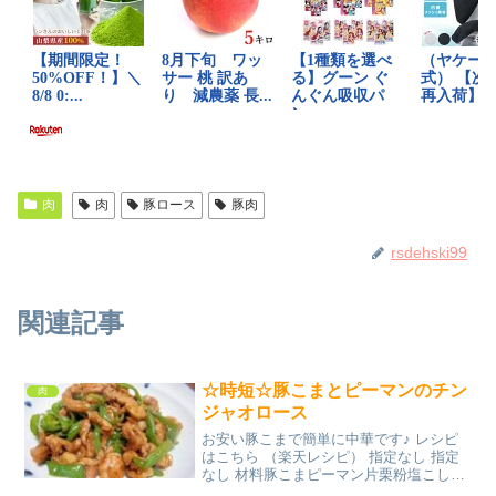
肉
肉
豚ロース
豚肉
rsdehski99
関連記事
☆時短☆豚こまとピーマンのチン
肉
ジャオロース
お安い豚こまで簡単に中華です♪ レシピ
はこちら （楽天レシピ） 指定なし 指定
なし 材料豚こまピーマン片栗粉塩こしょ
う☆醤油☆みりん☆酒☆オイスターソー