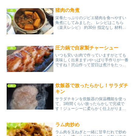
ス☆にんにくチューブみんなのレビュー
猪肉の角煮
肉
栄養たっぷりのジビエ猪肉を食べやすい
角煮にしてみました。 レシピはこちら
（楽天レシピ） 約30分 指定なし 材料猪
肉酒みりん醤油すりおろし生姜はちみつ
砂糖みんなのレビュー
圧力鍋で自家製チャーシュー
肉
いつも安いお肉で作っていますがとても
美味しく出来ます♪やっぱり手作りが一番
ですね！沢山作って翌日は煮汁をたっぷ
りかけてチャーシュー丼もおすすめです♪
レシピはこちら （楽天レシピ） 約1時間
500円前後 材料豚もも肉（かたまり）サ
ラダ油★...
炊飯器で放ったらかし！サラダチ
肉
キン
サラダチキンを炊飯器の保温機能を使っ
て、1時間くらい放ったらかしで完成で
す！ジューシーに柔らかく仕上がりま
す！ レシピはこちら （楽天レシピ） 約1
時間 300円前後 材料鶏むね肉塩粒こしょ
うお酒熱湯みんなのレビュー
ラム肉炒め
肉
ラム肉を玉ねぎと一緒に甘辛だれで炒め