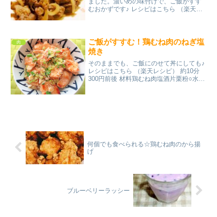
ました。濃いめの味付けで、ご飯がすす
むおかずです♪ レシピはこちら （楽天レ
シピ） 約15分 300円前後 材料ラム肉（焼
肉用、薄切り）玉ねぎ塩、こしょう●しょ
うゆ●酒、砂糖●すりおろしにんにく、生
姜サラ...
ご飯がすすむ！鶏むね肉のねぎ塩
肉
焼き
そのままでも、ご飯にのせて丼にしても♪
レシピはこちら （楽天レシピ） 約10分
300円前後 材料鶏むね肉塩酒片栗粉○水○
塩○鶏がらスープの素○黒胡椒長ネギいり
ごまごま油みんなのレビュー
何個でも食べられる☆鶏むね肉のから揚
げ
ブルーベリーラッシー