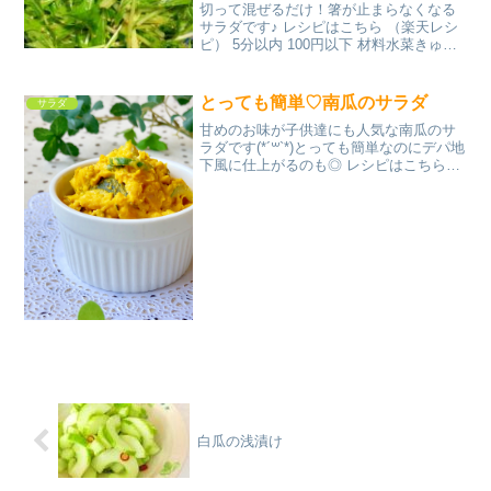
切って混ぜるだけ！箸が止まらなくなる
サラダです♪ レシピはこちら （楽天レシ
ピ） 5分以内 100円以下 材料水菜きゅう
り★おろしにんにく★おろししょうが★
酢★ごま油★醤油★塩胡椒★いりごまみ
んなのレビュー
とっても簡単♡南瓜のサラダ
サラダ
甘めのお味が子供達にも人気な南瓜のサ
ラダです(*´꒳`*)とっても簡単なのにデパ地
下風に仕上がるのも◎ レシピはこちら
（楽天レシピ） 約30分 指定なし 材料南
瓜きゅうりハム★マヨネーズ★砂糖★塩
みんなのレビュー
白瓜の浅漬け