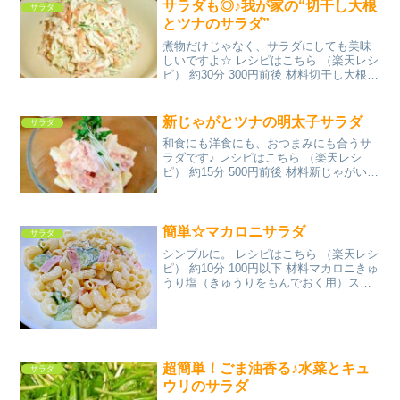
サラダも◎♪我が家の“切干し大根
サラダ
とツナのサラダ”
煮物だけじゃなく、サラダにしても美味
しいですよ☆ レシピはこちら （楽天レシ
ピ） 約30分 300円前後 材料切干し大根ツ
ナ玉ねぎきゅうり人参○塩○コショウ○レ
モン汁(ポッカレモンなどでOK)○マヨネー
ズみんなのレビュー
新じゃがとツナの明太子サラダ
サラダ
和食にも洋食にも、おつまみにも合うサ
ラダです♪ レシピはこちら （楽天レシ
ピ） 約15分 500円前後 材料新じゃがいも
【下味】◎◎酢◎砂糖◎塩◎オリーブオ
イル玉ねぎツナブロッコリースプラウト
【A】マヨネーズ明太子レモン汁黒こしょ
うみんなの...
簡単☆マカロニサラダ
サラダ
シンプルに。 レシピはこちら （楽天レシ
ピ） 約10分 100円以下 材料マカロニきゅ
うり塩（きゅうりをもんでおく用）スラ
イスハム玉ねぎ冷凍コーン★マヨネーズ
★酢塩コショウ粗びき黒コショウみんな
のレビュー
超簡単！ごま油香る♪水菜とキュ
サラダ
ウリのサラダ