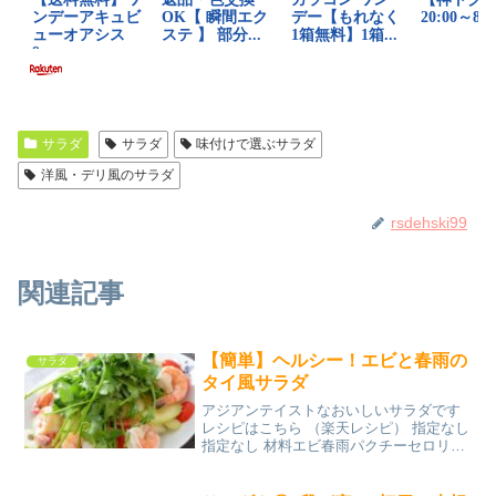
サラダ
サラダ
味付けで選ぶサラダ
洋風・デリ風のサラダ
rsdehski99
関連記事
【簡単】ヘルシー！エビと春雨の
サラダ
タイ風サラダ
アジアンテイストなおいしいサラダです
レシピはこちら （楽天レシピ） 指定なし
指定なし 材料エビ春雨パクチーセロリミ
ニトマト★ナンプラー★レモン汁★ニン
ニク★塩コショウみんなのレビュー