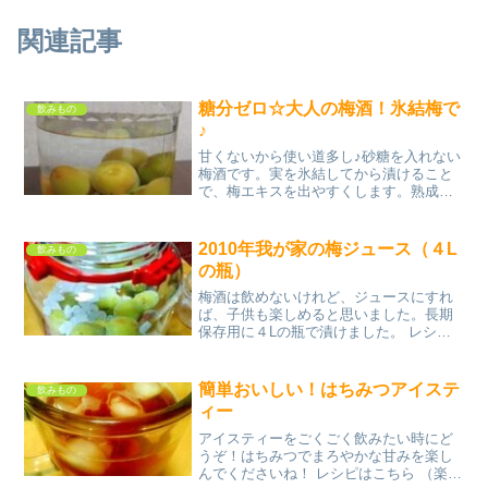
関連記事
糖分ゼロ☆大人の梅酒！氷結梅で
飲みもの
♪
甘くないから使い道多し♪砂糖を入れない
梅酒です。実を氷結してから漬けること
で、梅エキスを出やすくします。熟成に
は時間がかかりますが、じっくり待と
う！ レシピはこちら （楽天レシピ） 指
定なし 指定なし 材料梅の青い実アルコー
2010年我が家の梅ジュース（４L
飲みもの
ル類（３５度以上...
の瓶）
梅酒は飲めないけれど、ジュースにすれ
ば、子供も楽しめると思いました。長期
保存用に４Lの瓶で漬けました。 レシピ
はこちら （楽天レシピ） 1時間以上
3,000円前後 材料梅（南紅梅）２Lサイズ
氷砂糖お酢みんなのレビュー
簡単おいしい！はちみつアイステ
飲みもの
ィー
アイスティーをごくごく飲みたい時にど
うぞ！はちみつでまろやかな甘みを楽し
んでくださいね！ レシピはこちら （楽天