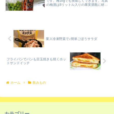
です。梅1kgでも美味しくできます。写真
の梅酒は8リットル入りの果実酒瓶に材料
2倍で作っています。 レシピはこちら
（楽天レシピ） 指定なし 指定なし 材料
梅ウィスキー氷砂糖みんなのレビュー
業ス冷凍野菜で♪簡単ごぼうサラダ
フライパンでパンも目玉焼きも焼くホッ
トサンドイッチ
ホーム
飲みもの
カテゴリー