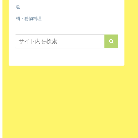
魚
麺・粉物料理