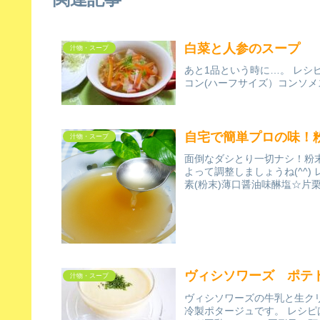
白菜と人参のスープ
汁物・スープ
あと1品という時に…。 レシピ
コン(ハーフサイズ）コンソ
自宅で簡単プロの味！
汁物・スープ
面倒なダシとり一切ナシ！粉
よって調整しましょうね(^^)
素(粉末)薄口醤油味醂塩☆片
ヴィシソワーズ ポテ
汁物・スープ
ヴィシソワーズの牛乳と生ク
冷製ポタージュです。 レシピは