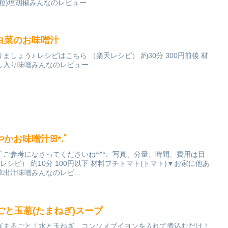
粒)塩胡椒みんなのレビュー
白菜のお味噌汁
しょう♪ レシピはこちら （楽天レシピ） 約30分 300円前後 材
し入り味噌みんなのレビュー
彩やかお味噌汁ꕤ*.ﾟ
.ﾟご参考になさってくださいね^^*♩写真、分量、時間、費用は目
レシピ） 約10分 100円以下 材料プチトマト(トマト)▼お家に他あ
出汁味噌みんなのレビ...
ごと玉葱(たまねぎ)スープ
ぎまるごと！水と玉ねぎ、コンソメブイヨンを入れて煮込むだけ！