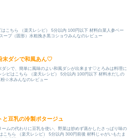
はこちら （楽天レシピ） 5分以内 100円以下 材料白菜人参ベー
メスープ（固形）水粗挽き黒コショウみんなのレビュー
粉末ダシで和風あん♡
末ダシで、簡単に風味のよい和風ダシが出来ます♡とろみは料理に
 レシピはこちら （楽天レシピ） 5分以内 100円以下 材料水だしの
栗粉☆水みんなのレビュー
トと豆乳の冷製ポタージュ
リームの代わりに豆乳を使い、野菜は炒めず蒸かしたさっぱり味の
こちら （楽天レシピ） 5分以内 300円前後 材料じゃがいもたま