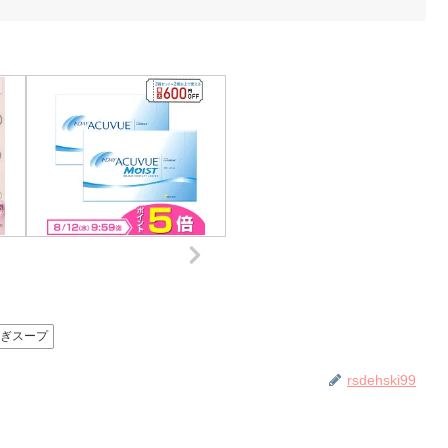
ねぎスープ
rsdehski99