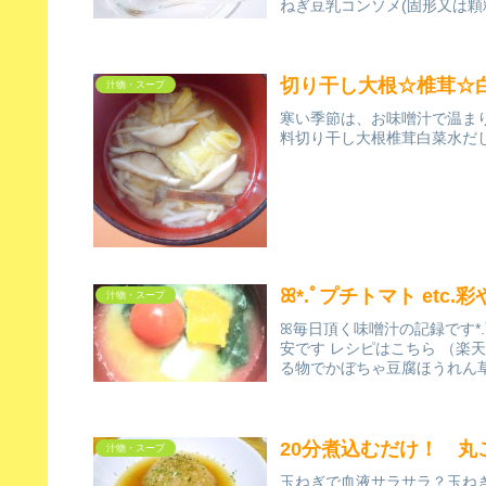
ねぎ豆乳コンソメ(固形又は顆
切り干し大根☆椎茸☆
汁物・スープ
寒い季節は、お味噌汁で温まりま
料切り干し大根椎茸白菜水だ
ꕤ*.ﾟプチトマト etc.
汁物・スープ
ꕤ毎日頂く味噌汁の記録です*
安です レシピはこちら （楽天
る物でかぼちゃ豆腐ほうれん草
20分煮込むだけ！ 丸
汁物・スープ
玉ねぎで血液サラサラ？玉ね