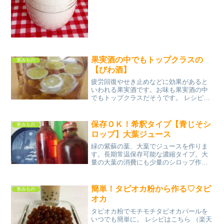
ー糖ヨーグルトみんなのレビュー
果実酒の中でもトップクラスの
飲みもの
【びわ酒】
疲労回復やせき止めなどに効果があると
いわれる果実酒です。お味も果実酒の中
でもトップクラスだそうです。 レシピは
こちら （楽天レシピ） 指定なし 指定な
し 材料びわ氷砂糖レモンホワイトリカー
（３５度）みんなのレビュー
保存ＯＫ！希釈タイプ【青じそシ
飲みもの
ロップ】大葉ジュース
緑の紫蘇の葉、大葉でジュースを作りま
す。長期常温保存可能な濃縮タイプ。大
量の大葉の消費にも少量のシロップ作り
にも。 レシピはこちら （楽天レシピ）
約30分 100円以下 材料大葉水砂糖酢※分
量詳細は下記「作り方」に記載してます
簡単！タピオカ粉から作る♡タピ
飲みもの
みんなのレビ...
オカ
タピオカ粉でモチモチタピオカパールを
いつでも簡単に。 レシピはこちら （楽天