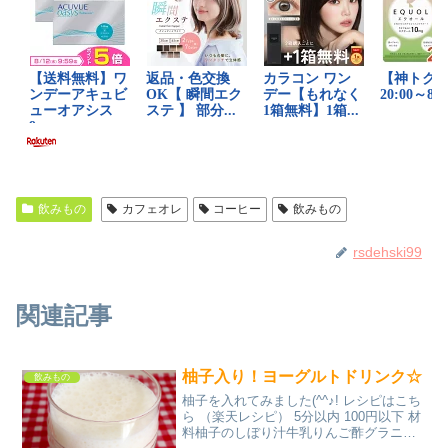
飲みもの
カフェオレ
コーヒー
飲みもの
rsdehski99
関連記事
柚子入り！ヨーグルトドリンク☆
飲みもの
柚子を入れてみました(^^♪! レシピはこち
ら （楽天レシピ） 5分以内 100円以下 材
料柚子のしぼり汁牛乳りんご酢グラニュ