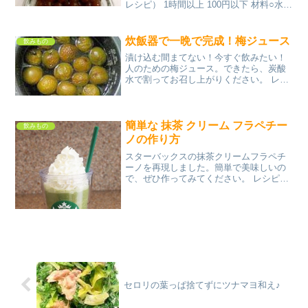
レシピ） 1時間以上 100円以下 材料○水○
黒糖(砂糖)タピオカ粉●水●黒糖(砂糖)ミル
クティーなどお好みのドリンクみんなの
レビュー
炊飯器で一晩で完成！梅ジュース
飲みもの
漬け込む間まてない！今すぐ飲みたい！
人のための梅ジュース。できたら、炭酸
水で割ってお召し上がりください。 レシ
ピはこちら （楽天レシピ） 指定なし 指
定なし 材料青梅三温糖みんなのレビュー
簡単な 抹茶 クリーム フラペチー
飲みもの
ノの作り方
スターバックスの抹茶クリームフラペチ
ーノを再現しました。簡単で美味しいの
で、ぜひ作ってみてください。 レシピは
こちら （楽天レシピ） 5分以内 300円前
後 材料抹茶お湯氷ミルク砂糖ホイップク
リームみんなのレビュー
セロリの葉っぱ捨てずにツナマヨ和え♪