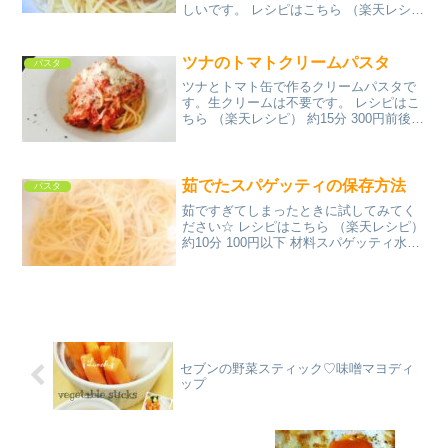
しいです。 レシピはこちら （楽天レシ
ピ） 約30分 500円前後 材料合挽ミンチ玉
ねぎ（中）人参生しいたけにんにくオリ
ーブオイル小麦粉○ホールトマト○水○コ
ツナのトマトクリームパスタ
パスタ
ンソメ○ケチャ...
ツナとトマト缶で作るクリームパスタで
す。生クリームは不要です。 レシピはこ
ちら （楽天レシピ） 約15分 300円前後
材料ツナ缶◯トマト缶◯コンソメ◯塩◯
胡椒◯牛乳◯バター◯砂糖オリーブオイ
ルにんにくパルメザンチーズパスタみん
なのレビュー
茹でたスパゲッティの保存方法
パスタ
茹ですぎてしまったときに試してみてく
ださい☆ レシピはこちら （楽天レシピ）
約10分 100円以下 材料スパゲッティ水塩
オリーブオイルorサラダ油みんなのレビ
ュー
セブンの野菜スティック♡味噌マヨディ
ップ