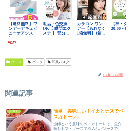
パスタ
パスタ
和風パスタ
rsdehski99
関連記事
簡単！美味しい！イカとナスでペ
パスタ
スカトーレ♪
漁師という意味のペスカトーレは、魚介
類をトマトソースで煮込んだソースで