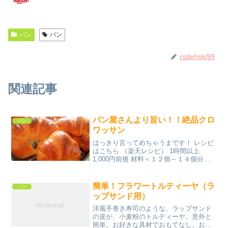
パン
パン
rsdehski99
関連記事
パン屋さんより旨い！！絶品クロ
パン
ワッサン
はっきり言ってめちゃうまです！ レシピ
はこちら （楽天レシピ） 1時間以上
1,000円前後 材料＜１２個～１４個分＞
◎強力粉◎薄力粉◎バターｏｒマーガリ
ン★イースト★砂糖★塩★スキムミルク
ｏｒ植物性コーヒーパウダー★水折込用
簡単！フラワートルティーヤ（ラ
パン
バター照り用卵...
ップサンド用）
洋風手巻き寿司のような、ラップサンド
の皮が、小麦粉のトルティーヤ。意外と
簡単。お好きな具材でおもてなし、お弁