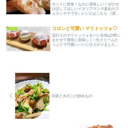
ホントに簡単！なのに美味しい！ぜひぜ
ひ試してほしいイタリアマンマ直伝のフ
ォカッチヤです♪ レシピはこちら （楽天
レシピ） 1時間以上 300円前後 材料小麦
粉（強力粉でもOK）水（ぬるま湯）オリ
ーブオイル塩砂糖イーストみんなのレビ
コロンと可愛い マリトッツォ♡
パン
ュー
流行りのマリトッツォをパン生地はHBに
まかせて簡単に美味しく✨生クリームた
っぷりで可愛いパンに仕上がりました。
レシピはこちら （楽天レシピ） 1時間以
上 1,000円前後 材料A強力粉（ふるって
おく ）A薄力粉（ふるっておく ）A砂
糖A蜂...
豆苗ときのこの炒めもの