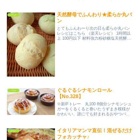
当に。 レシピはこちら （楽天レシピ）
指定なし 指定なし 材料強力粉薄力粉ＢＰ
砂糖塩熱湯サラダ油みんなのレビュー
天然酵母でふんわり★柔らか丸パ
パン
ン
とてもふんわーり次の日も柔らか丸パン
レシピはこちら （楽天レシピ） 1時間以
上 100円以下 材料強力粉砂糖塩天然酵母
の元種水みんなのレビュー
ぐるぐるシナモンロール
パン
【No.328】
※新IFトレー 丸100 8個分シナモンシュ
ガーをくるくると巻いたうずまき模様が
かわいい、誰にでも好まれるおやつパン
です。 レシピはこちら （楽天レシピ）
指定なし 指定なし 材料■パン生地強力粉
薄力粉砂糖塩ドライイーストスキムミル
イタリアマンマ直伝！混ぜるだけ
パン
ク無塩バ...
フォカッチャ♪