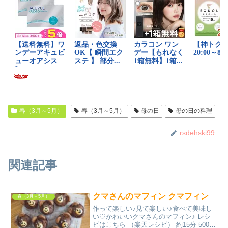
春（3月～5月）
春（3月～5月）
母の日
母の日の料理
rsdehski99
関連記事
クマさんのマフィン クマフィン
春（3月～5月）
作って楽しい♪見て楽しい♪食べて美味し
い♡かわいいクマさんのマフィン♪ レシ
ピはこちら （楽天レシピ） 約15分 500円