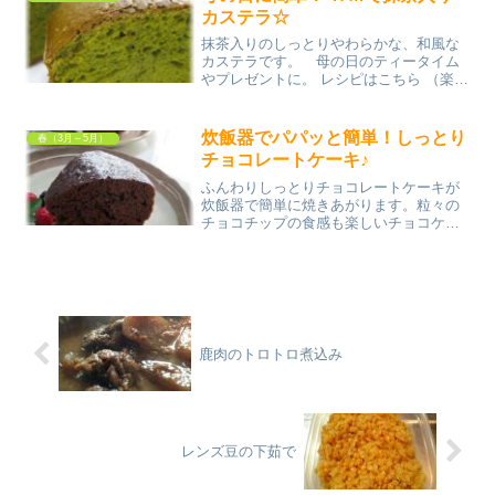
カステラ☆
抹茶入りのしっとりやわらかな、和風な
カステラです。 母の日のティータイム
やプレゼントに。 レシピはこちら （楽天
レシピ） 約30分 指定なし 材料★バウン
ド型8×18×6㎝ホットケーキミックス抹茶
パウダーベーキングパウダー卵（M砂
炊飯器でパパッと簡単！しっとり
春（3月～5月）
糖、ハチミ...
チョコレートケーキ♪
ふんわりしっとりチョコレートケーキが
炊飯器で簡単に焼きあがります。粒々の
チョコチップの食感も楽しいチョコケー
キです。 レシピはこちら （楽天レシピ）
約30分 指定なし 材料ホットケーキミック
スミルクチョコレート牛乳卵（M）ミル
クココアチョ...
鹿肉のトロトロ煮込み
レンズ豆の下茹で