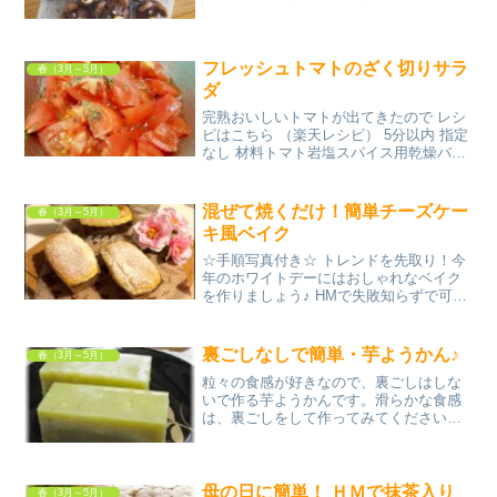
前後 材料バター砂糖卵●薄力粉●純ココア
●ベーキングパウダー豆乳板チョコバニラ
エッセンスチョコクッキー(耳用)プレー
ン...
フレッシュトマトのざく切りサラ
春（3月～5月）
ダ
完熟おいしいトマトが出てきたので レシ
ピはこちら （楽天レシピ） 5分以内 指定
なし 材料トマト岩塩スパイス用乾燥バジ
ルオリーブオイルみんなのレビュー
混ぜて焼くだけ！簡単チーズケー
春（3月～5月）
キ風ベイク
☆手順写真付き☆ トレンドを先取り！今
年のホワイトデーにはおしゃれなベイク
を作りましょう♪ HMで失敗知らずで可愛
く出来上がります♥ レシピはこちら （楽
天レシピ） 約30分 300円前後 材料クリー
ムチーズ（常温に戻す）無塩バター（常
裏ごしなしで簡単・芋ようかん♪
春（3月～5月）
温に...
粒々の食感が好きなので、裏ごしはしな
いで作る芋ようかんです。滑らかな食感
は、裏ごしをして作ってみてください
ね。 レシピはこちら （楽天レシピ） 約
30分 指定なし 材料サツマイモ（塩・・調
味料Ａ・・水粉末寒天・・調味料Ｂ・・
グラニュー糖塩み...
母の日に簡単！ ＨＭで抹茶入り
春（3月～5月）