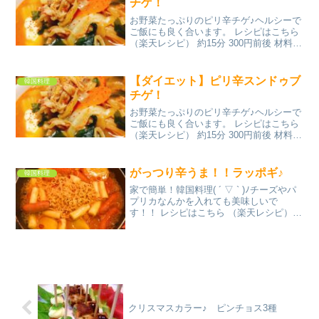
チゲ！
お野菜たっぷりのピリ辛チゲ♪ヘルシーで
ご飯にも良く合います。 レシピはこちら
（楽天レシピ） 約15分 300円前後 材料豚
ひき肉or豚バラきゃべつ人参玉ねぎ白菜
えのき絹どうふ乾燥わかめごま油にんに
くチューブ豆板醤酒みりん醤油水鶏ガラ
【ダイエット】ピリ辛スンドゥブ
韓国料理
スープ...
チゲ！
お野菜たっぷりのピリ辛チゲ♪ヘルシーで
ご飯にも良く合います。 レシピはこちら
（楽天レシピ） 約15分 300円前後 材料豚
ひき肉or豚バラきゃべつ人参玉ねぎ白菜
えのき絹どうふ乾燥わかめごま油にんに
くチューブ豆板醤酒みりん醤油水鶏ガラ
がっつり辛うま！！ラッポギ♪
韓国料理
スープ...
家で簡単！韓国料理( ´ ▽ ` )ﾉチーズやパ
プリカなんかを入れても美味しいで
す！！ レシピはこちら （楽天レシピ）
約10分 500円前後 材料トッポッキインス
タント麺ジャガイモソーセージ☆コチュ
ジャン☆しょうゆ☆砂糖☆ニンニクチュ
ーブ...
クリスマスカラー♪ ピンチョス3種