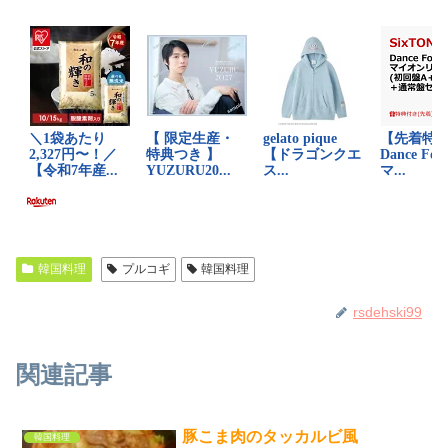
韓国料理
プルコギ
韓国料理
rsdehski99
関連記事
豚こま肉のタッカルビ風
韓国料理