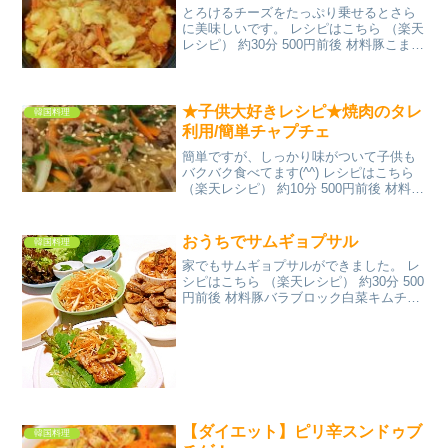
とろけるチーズをたっぷり乗せるとさら
に美味しいです。 レシピはこちら （楽天
レシピ） 約30分 500円前後 材料豚こま肉
キャベツじゃがいも人参しめじごま油★
コチュジャン★砂糖★みりん★にんにく
チューブ★しょうがチューブみんなのレ
ビュー
★子供大好きレシピ★焼肉のタレ
韓国料理
利用/簡単チャプチェ
簡単ですが、しっかり味がついて子供も
バクバク食べてます(^^) レシピはこちら
（楽天レシピ） 約10分 500円前後 材料牛
肉焼肉のタレ（下味）春雨にらにんじん
玉ねぎゴマ油にんにくチューブ焼肉のタ
レ白ごまみんなのレビュー
おうちでサムギョプサル
韓国料理
家でもサムギョプサルができました。 レ
シピはこちら （楽天レシピ） 約30分 500
円前後 材料豚バラブロック白菜キムチ長
ネギ●ごま油●唐辛子粉●塩サニーレタ
ス、エゴマの葉など青唐辛子○ごま油、塩
コチュジャンみんなのレビュー
【ダイエット】ピリ辛スンドゥブ
韓国料理