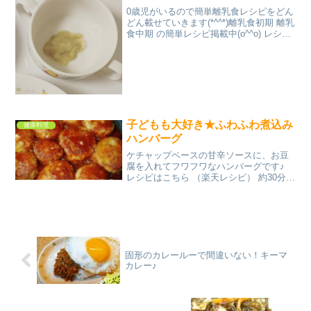
0歳児がいるので簡単離乳食レシピをどん
どん載せていきます(*^^*)離乳食初期 離乳
食中期 の簡単レシピ掲載中(o^^o) レシピ
はこちら （楽天レシピ） 約10分 100円以
下 材料バナナみんなのレビュー
子どもも大好き★ふわふわ煮込み
健康料理
ハンバーグ
ケチャップベースの甘辛ソースに、お豆
腐を入れてフワフワなハンバーグです♪
レシピはこちら （楽天レシピ） 約30分
300円前後 材料牛豚合い挽き肉玉ねぎ☆
絹豆腐☆卵☆パン粉☆塩胡椒☆塩★ケチ
ャップ★ウスターソース★酒★みりんみ
んなのレビュ...
固形のカレールーで間違いない！キーマ
カレー♪