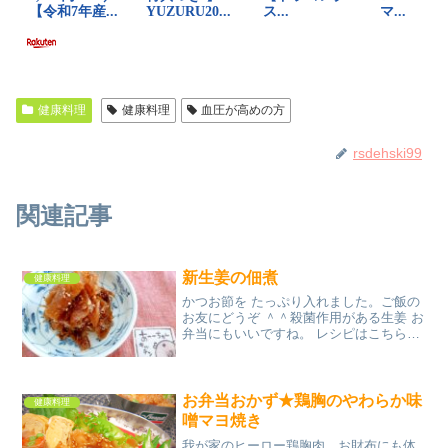
健康料理
健康料理
血圧が高めの方
rsdehski99
関連記事
新生姜の佃煮
健康料理
かつお節を たっぷり入れました。ご飯の
お友にどうぞ ＾＾殺菌作用がある生姜 お
弁当にもいいですね。 レシピはこちら
（楽天レシピ） 約15分 300円前後 材料新
生姜きび砂糖しょうゆタカラみりん花か
つお白ごまみんなのレビュー
お弁当おかず★鶏胸のやわらか味
健康料理
噌マヨ焼き
我が家のヒーロー鶏胸肉。お財布にも体