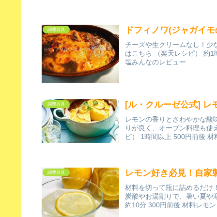
ドフィノワ(ジャガイモ
調理器具
チーズや生クリームなし！少
はこちら （楽天レシピ） 約
塩みんなのレビュー
[ル・クルーゼ公式] 
調理器具
レモンの香りとさわやかな酸
りが良く、オーブン料理も使
ピ） 1時間以上 500円前後 
レモン好き必見！自家
調理器具
材料を切って瓶に詰めるだけ
炭酸やお湯割りで、暑い夏や寒
約10分 300円前後 材料レモ