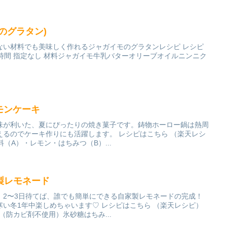
のグラタン)
ない材料でも美味しく作れるジャガイモのグラタンレシピ レシピ
1時間 指定なし 材料ジャガイモ牛乳バターオリーブオイルニンニク
レモンケーキ
味が利いた、夏にぴったりの焼き菓子です。鋳物ホーロー鍋は熱周
えるのでケーキ作りにも活躍します。 レシピはこちら （楽天レシ
材料（A）・レモン・はちみつ（B）...
製レモネード
！2〜3日待てば、誰でも簡単にできる自家製レモネードの完成！
い冬1年中楽しめちゃいます♡ レシピはこちら （楽天レシピ）
ン（防カビ剤不使用）氷砂糖はちみ...