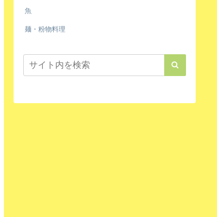
魚
麺・粉物料理