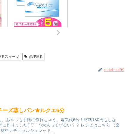
作るスイーツ
調理器具
rsdehski99
チーズ蒸しパン★ルクエ6分
、おやつも手軽に作れちゃう。電気代6分！材料150円もしな
に作りました(´▽｀*)大人ってずるい？？ レシピはこちら （楽
後 材料ナチュラルシュレッド...