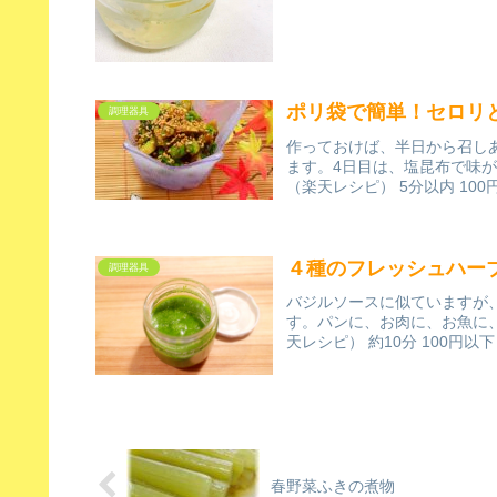
ポリ袋で簡単！セロリ
調理器具
作っておけば、半日から召し
ます。4日目は、塩昆布で味
（楽天レシピ） 5分以内 100
４種のフレッシュハー
調理器具
バジルソースに似ていますが
す。パンに、お肉に、お魚に
天レシピ） 約10分 100円以
春野菜ふきの煮物