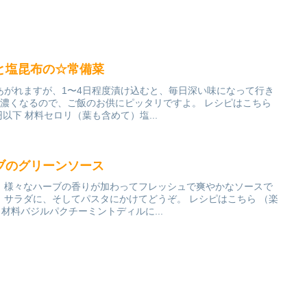
と塩昆布の☆常備菜
あがれますが、1〜4日程度漬け込むと、毎日深い味になって行き
が濃くなるので、ご飯のお供にピッタリですよ。 レシピはこちら
円以下 材料セロリ（葉も含めて）塩...
ブのグリーンソース
、様々なハーブの香りが加わってフレッシュで爽やかなソースで
、サラダに、そしてパスタにかけてどうぞ。 レシピはこちら （楽
下 材料バジルパクチーミントディルに...