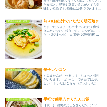
金沢の郷土料理です♪もも肉のツルッとし
た食感と、野菜や豆腐の旨みがとても美
味しい煮物です♪簡単に15分でできます♪
レシピはこちら （楽天レシピ） 約15分
300円前後 材料もも肉椎茸にんじん焼き
豆腐●水●本だし●酒●砂糖●みりん●醤油
熱々#お出汁でいただく明石焼き
日本各地の郷土料理
小...
たまごたっぷり。お出汁でいただく卵焼
きみたいなたこ焼きです。 レシピはこち
ら （楽天レシピ） 約30分 500円前後 材
料◇たこ焼き粉◇卵◇鰹出汁◇青ネギ(き
ざみ)紅生姜(刻み)蛸足(ぶつ切り)★鰹出汁
★日本酒★味醂★薄口醤油★塩三つ葉
(刻...
辛子レンコン
日本各地の郷土料理
すみませんが 作るには ちょっと根性
がいります。しかーし できたてはおい
しい！ レシピはこちら （楽天レシピ）
指定なし 指定なし 材料れんこん酢麦みそ
砂糖粉からしぬるま湯＊小麦粉＊水＊う
こん粉サラダ油みんなのレビュー
手軽で簡単☆きりたんぽ鍋
日本各地の郷土料理
【秋田】 鶏肉のだしを含んだ＼（＾▽