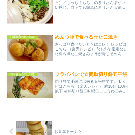
＾）／もっち！もち！のきりたんぽがい
い感じ。自宅でも簡単にきりたんぽ鍋が
楽しめます。 レシピはこちら （楽天レシ
ピ） 約30分 1,000円前後 材料鶏肉（モモ
肉）こんにゃくごぼう舞茸白ねぎせりき
りたんぽ...
めんつゆで食べる☆たこ焼き
日本各地の郷土料理
さっぱり食べたいときはコレ！ レシピは
こちら （楽天レシピ） 5分以内 指定なし
材料冷凍たこ焼きみょうが青じそめんつ
ゆお湯みんなのレビュー
フライパンで☆簡単切り餅五平餅
日本各地の郷土料理
切り餅で手軽に出来る五平餅です。 レシ
ピはこちら （楽天レシピ） 約10分 100円
以下 材料切り餅〇味噌〇しょうゆ〇みり
ん〇砂糖〇白ごまみんなのレビュー
お豆腐ドーナツ