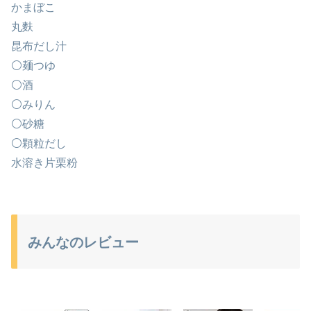
かまぼこ
丸麩
昆布だし汁
⚪麺つゆ
⚪酒
⚪みりん
⚪砂糖
⚪顆粒だし
水溶き片栗粉
みんなのレビュー