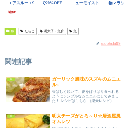
魚
たらこ
明太子・魚卵
魚
rsdehski99
関連記事
ガーリック風味のスズキのムニエ
魚
ル♪
香ばしく焼いて、皮をぱりぱり食べれる
ようにシンプルなムニエルにしてみまし
た！ レシピはこちら （楽天レシピ） 約
10分 300円前後 材料スズキ切り身ガーリ
ックパウダー塩コショウ小麦粉バター・
サラダ油みんなのレビュー
明太チーズがとろ～り☆居酒屋風
魚
オムレツ