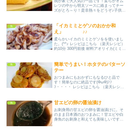
我が家で大人気の一品です！柔らかオム
レツの中から明太ソースに絡まってチー
ズがとろ～り！是非熱々をどうぞ♪子供も
大好き♥ レシピはこちら （楽天レシピ）
指定なし 指定なし 材料卵牛乳（なければ
入れなくても）塩・胡椒明太子マヨネー
「イカミミとゲソのおかか和
魚
ズ（ハーフ使...
え」 ♪♪
柔らかいイカのミミとゲソをを使いまし
た。(^^♪ レシピはこちら （楽天レシピ）
約10分 300円前後 材料アオリイカ(ミミ、
ゲソ）酒塩ゆず胡椒醤油おかかみんなの
レビュー
簡単でうまい！ホタテのバターソ
魚
テー
おつまみにもおかずにもなるひと品で
す！簡単なのに絶品です(ΦωΦ)ﾌﾌ
ﾌ・・・・ レシピはこちら （楽天レシ
ピ） 5分以内 300円前後 材料ホタテバタ
ー醤油酒みんなのレビュー
甘エビの卵の醤油漬け
魚
お刺身用の甘エビの卵を醤油漬けに。そ
のまま日本酒のおつまみに！甘エビや白
身魚のお刺身と和えても美味しいです。
レシピはこちら （楽天レシピ） 5分以内
500円前後 材料甘エビの卵醤油みりんみ