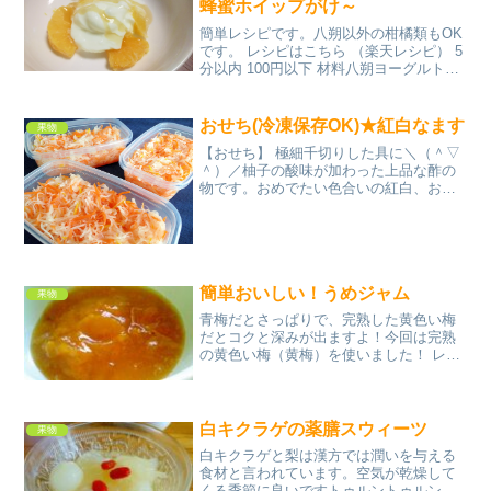
蜂蜜ホイップがけ～
簡単レシピです。八朔以外の柑橘類もOK
です。 レシピはこちら （楽天レシピ） 5
分以内 100円以下 材料八朔ヨーグルトホ
イップクリーム蜂蜜みんなのレビュー
おせち(冷凍保存OK)★紅白なます
果物
【おせち】 極細千切りした具に＼（＾▽
＾）／柚子の酸味が加わった上品な酢の
物です。おめでたい色合いの紅白、おせ
ち料理には欠かせない華やかな一品で
す。 レシピはこちら （楽天レシピ） 1時
間以上 300円前後 材料大根人参塩柚子
（皮と絞り汁）...
簡単おいしい！うめジャム
果物
青梅だとさっぱりで、完熟した黄色い梅
だとコクと深みが出ますよ！今回は完熟
の黄色い梅（黄梅）を使いました！ レシ
ピはこちら （楽天レシピ） 約1時間 300
円前後 材料梅砂糖みんなのレビュー
白キクラゲの薬膳スウィーツ
果物
白キクラゲと梨は漢方では潤いを与える
食材と言われています。空気が乾燥して
くる季節に良いですトゥルントゥルンの