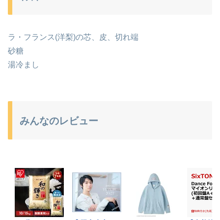
ラ・フランス(洋梨)の芯、皮、切れ端
砂糖
湯冷まし
みんなのレビュー