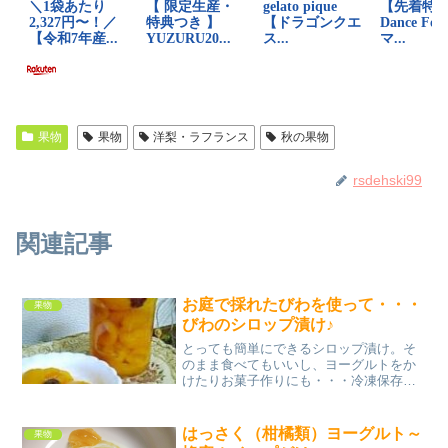
果物
果物
洋梨・ラフランス
秋の果物
rsdehski99
関連記事
お庭で採れたびわを使って・・・
果物
びわのシロップ漬け♪
とっても簡単にできるシロップ漬け。そ
のまま食べてもいいし、ヨーグルトをか
けたりお菓子作りにも・・・冷凍保存し
てシャーベットにしてもグッドです！ レ
シピはこちら （楽天レシピ） 約30分 100
円以下 材料びわ砂糖水クエン酸みんなの
はっさく（柑橘類）ヨーグルト～
果物
レビュー