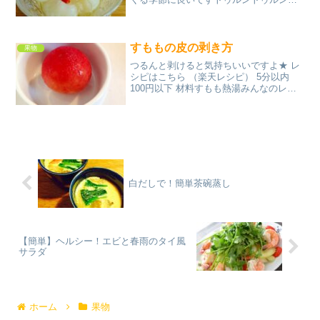
白キクラゲがゼリーみたいで美味しいで
すよ♪ レシピはこちら （楽天レシピ） 約
1時間 500円前後 材料白キクラゲ龍眼の
缶詰（ミカン...
すももの皮の剥き方
果物
つるんと剥けると気持ちいいですよ★ レ
シピはこちら （楽天レシピ） 5分以内
100円以下 材料すもも熱湯みんなのレビ
ュー
白だしで！簡単茶碗蒸し
【簡単】ヘルシー！エビと春雨のタイ風
サラダ
ホーム
果物