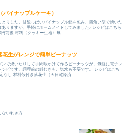
酥（パイナップルケーキ）
っとりした、甘酸っぱいパイナップル餡を包み、四角い型で焼いた
はありますが、手軽にホームメイドしてみました♪ レシピはこちら
0円前後 材料〈クッキー生地〉無...
落花生がレンジで簡単ピーナッツ
ブンで焼いたりして手間暇かけて作るピーナッツが、気軽に電子レ
レシピです。調理前の殻むきも、塩水も不要です。 レシピはこち
指定なし 材料殻付き落花生（天日乾燥済...
しない剥き方