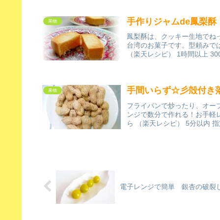
手作りジャムde鳳梨
果物
鳳梨酥は、クッキー生地でね
台湾のお菓子です。型頼みで
（楽天レシピ） 1時間以上 30
手間いらず☆彡殻付き
果物
フライパンで炒ったり、オー
ンジで数分で作れる！お手軽
ら （楽天レシピ） 5分以内 
電子レンジで簡単 銀杏の破裂