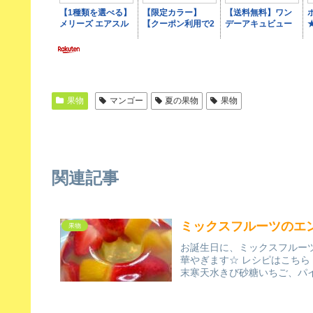
果物
マンゴー
夏の果物
果物
関連記事
ミックスフルーツのエ
果物
お誕生日に、ミックスフルー
華やぎます☆ レシピはこちら
末寒天水きび砂糖いちご、パイ