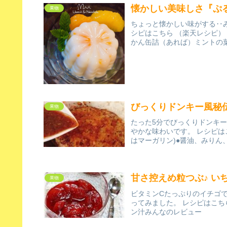
懐かしい美味しさ『ぷ
果物
ちょっと懐かしい味がする‥
シピはこちら （楽天レシピ）
かん缶詰（あれば）ミントの
びっくりドンキー風秘
果物
たった5分でびっくりドンキ
やかな味わいです。 レシピはこ
はマーガリン)●醤油、みりん、
甘さ控えめ粒つぶ♪ い
果物
ビタミンCたっぷりのイチゴ
ってみました。 レシピはこち
ン汁みんなのレビュー