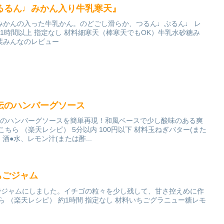
るるん♩みかん入り牛乳寒天』
みかんの入った牛乳かん。のどごし滑らか、つるん♩ぷるん♩ レ
 1時間以上 指定なし 材料細寒天（棒寒天でもOK）牛乳水砂糖み
葉みんなのレビュー
伝のハンバーグソース
ーのハンバーグソースを簡単再現！和風ベースで少し酸味のある爽
ちら （楽天レシピ） 5分以内 100円以下 材料玉ねぎバター(また
酒●水、レモン汁(または酢...
ちごジャム
でジャムにしました。イチゴの粒々を少し残して、甘さ控えめに作
ら （楽天レシピ） 約1時間 指定なし 材料いちごグラニュー糖レモ