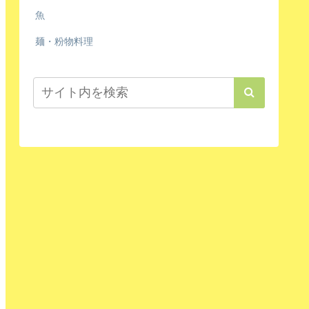
魚
麺・粉物料理