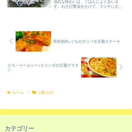
淡白な味わいは、ごはんによく合いま
す。わさび醤油をかけて、ランチにお手
軽しらす丼にしました。 レシピはこちら
（楽天レシピ） 約10分 指定なし 材料ご
はん（温める）しらす（釜揚げ）きざみ
海苔大葉（万能ね...
簡単節約♪うちのガリバタ豆腐ステーキ
とろ～りヘルシー♪エリンギの豆腐グラタ
ン
ホーム
ご飯もの
カテゴリー