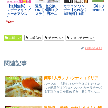
ご飯もの
ご飯もの
チャーハン
レタスチャーハン
rsdehski99
関連記事
簡単1人ランチ♪ツナマヨドリア
ご飯もの
ムック本に掲載していただきました！め
ちゃ簡単だけどおいしい♪とろーりチーズ
＆半熟たまごを絡めて食べると幸せな気
分に浸れます♡ブラックペッパーはお好
みで♪♪ レシピはこちら （楽天レシピ） 5
分以内 指定なし 材料ご飯ツナ缶マヨネー
ズしょうゆ...
胃腸炎、風邪に☆体にやさしい卵
ご飯もの