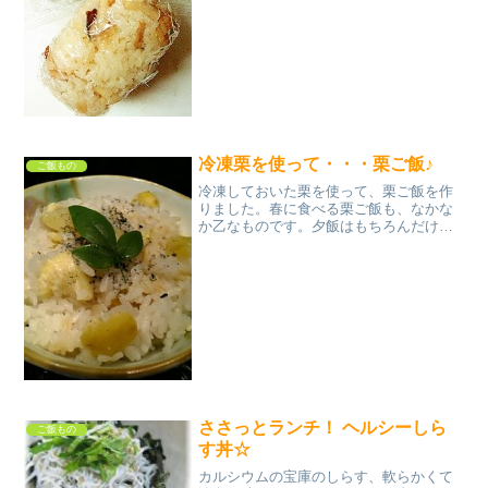
冷凍栗を使って・・・栗ご飯♪
ご飯もの
冷凍しておいた栗を使って、栗ご飯を作
りました。春に食べる栗ご飯も、なかな
か乙なものです。夕飯はもちろんだけ
ど、お弁当にもおすすめです。 レシピは
こちら （楽天レシピ） 指定なし 100円以
下 材料米冷凍栗(皮を剥いた物）●酒・み
りん●顆粒だ...
ささっとランチ！ ヘルシーしら
ご飯もの
す丼☆
カルシウムの宝庫のしらす、軟らかくて