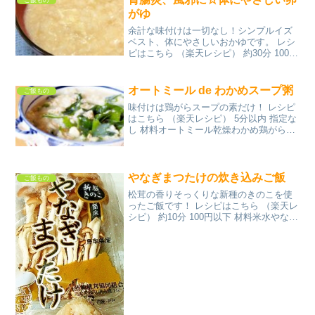
がゆ
余計な味付けは一切なし！シンプルイズ
ベスト、体にやさしいおかゆです。 レシ
ピはこちら （楽天レシピ） 約30分 100円
以下 材料お米水和風顆粒だしの素卵みん
なのレビュー
オートミール de わかめスープ粥
ご飯もの
味付けは鶏がらスープの素だけ！ レシピ
はこちら （楽天レシピ） 5分以内 指定な
し 材料オートミール乾燥わかめ鶏がらス
ープの素水みんなのレビュー
やなぎまつたけの炊き込みご飯
ご飯もの
松茸の香りそっくりな新種のきのこを使
ったご飯です！ レシピはこちら （楽天レ
シピ） 約10分 100円以下 材料米水やなぎ
まつたけ昆布塩淡口しょうゆオリーブ油
みんなのレビュー