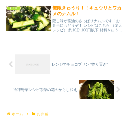
のレビュー
無限きゅうり！！キュウリとワカ
お弁当
メのナムル！
隠し味が醤油のさっぱりナムルです！お
弁当にもどうぞ！ レシピはこちら （楽天
レシピ） 約10分 100円以下 材料きゅうり
カットわかめ中華の素◎ごま油◎塩◎醤
油◎ごまみんなのレビュー
レンジでチョコプリン “作り置き”
冷凍野菜レシピ③菜の花のからし和え
ホーム
お弁当