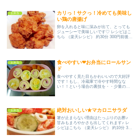
カリっ！サクっ！冷めても美味し
お弁当
い鶏の唐揚げ
卵を入れると味に深みが出て、とっても
ジューシーで美味しいです♡ レシピはこ
ちら （楽天レシピ） 約30分 300円前後
材料鶏もも肉【下味の調味料】●にんにく
チューブ●しょうがチューブ●酒●しょう
ゆ●ごま油●ラー油☆卵◇小麦粉◇片栗粉
みんな...
食べやすい❤お弁当にロールサン
お弁当
ド
食べやすく見た目もかわいいので大好評
です！もし、冷蔵庫で冷やす時間なな
い！！という場合の裏技を・・少量のバ
ターを入れたフライパンに閉じ口を焼き
ます♪ レシピはこちら （楽天レシピ） 約
10分 100円以下 材料サンドウィッチ用パ
ンハムレタス...
絶対おいしい★マカロニサラダ
お弁当
箸が止まらない理由はたっぷりのお酢♪
甘みもまろやかさも出してくれます♪ レ
シピはこちら （楽天レシピ） 約10分 300
円前後 材料マカロニきゅうりちくわミニ
トマト酢マヨネーズ砂糖塩黒胡椒みんな