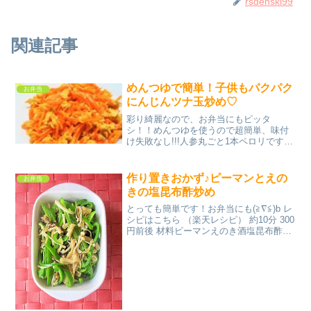
rsdehski99
関連記事
めんつゆで簡単！子供もパクパク
お弁当
にんじんツナ玉炒め♡
彩り綺麗なので、お弁当にもピッタ
シ！！めんつゆを使うので超簡単、味付
け失敗なし!!!人参丸ごと1本ペロリです
(^ω^)/ツナ入りなのでご飯にもぴったり♪
レシピはこちら （楽天レシピ） 5分以内
100円以下 材料人参ツナ卵サラダ油めん
作り置きおかず♪ピーマンとえの
お弁当
つゆ...
きの塩昆布酢炒め
とっても簡単です！お弁当にも(≧∇≦)b レ
シピはこちら （楽天レシピ） 約10分 300
円前後 材料ピーマンえのき酒塩昆布酢ご
ま油みんなのレビュー