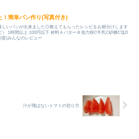
！簡単パン作り(写真付き)
味しいパンが出来ました◎教えてもらったレシピをお裾分けします
ピ） 1時間以上 100円以下 材料ＡバターＢ強力粉C牛乳C砂糖C塩D
0度)みんなのレビュー
汁が飛ばないトマトの切り方