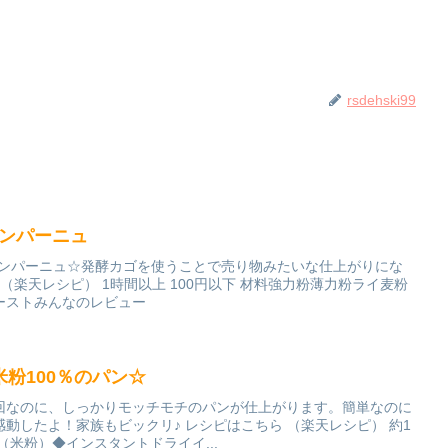
rsdehski99
カンパーニュ
カンパーニュ☆発酵カゴを使うことで売り物みたいな仕上がりにな
（楽天レシピ） 1時間以上 100円以下 材料強力粉薄力粉ライ麦粉
ーストみんなのレビュー
粉100％のパン☆
回なのに、しっかりモッチモチのパンが仕上がります。簡単なのに
動したよ！家族もビックリ♪ レシピはこちら （楽天レシピ） 約1
粉（米粉）◆インスタントドライイ...