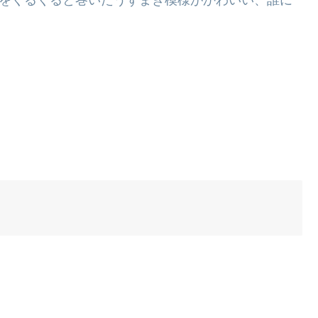
ュガーをくるくると巻いたうずまき模様がかわいい、誰に