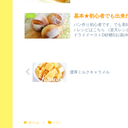
基本★初心者でも出来た
パン
パン作り初心者です。でも美
♪ レシピはこちら （楽天レシ
ドライイーストD砂糖Dお湯(4
濃厚ミルクキャラメル
ホーム
パン