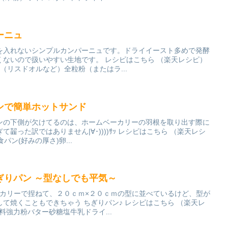
ーニュ
を入れないシンプルカンパーニュです。ドライイースト多めで発酵
くないので扱いやすい生地です。 レシピはこちら （楽天レシピ）
（リスドオルなど）全粒粉（またはラ...
ンで簡単ホットサンド
ンの下側が欠けてるのは、ホームベーカリーの羽根を取り出す際に
齧った訳ではありません|∀･))))ｻｯ レシピはこちら （楽天レシ
食パン(好みの厚さ)卵...
ぎりパン ～型なしでも平気～
ーカリーで捏ねて、２０ｃｍ×２０ｃｍの型に並べているけど、型が
て焼くこともできちゃう ちぎりパン♪ レシピはこちら （楽天レ
材料強力粉バター砂糖塩牛乳ドライ...