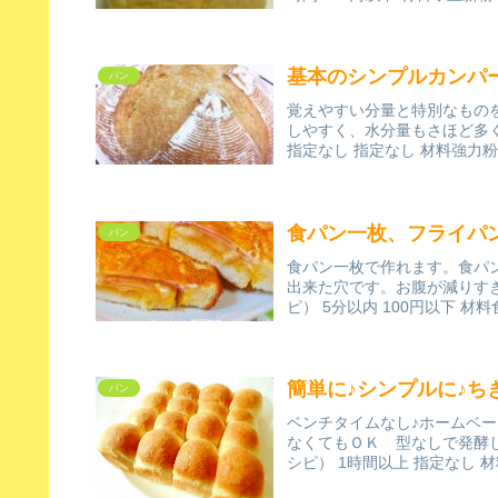
基本のシンプルカンパ
パン
覚えやすい分量と特別なもの
しやすく、水分量もさほど多
指定なし 指定なし 材料強力粉
食パン一枚、フライパ
パン
食パン一枚で作れます。食パ
出来た穴です。お腹が減りすぎて
ピ） 5分以内 100円以下 材料
簡単に♪シンプルに♪ち
パン
ベンチタイムなし♪ホームベ
なくてもＯＫ 型なしで発酵し
シピ） 1時間以上 指定なし 