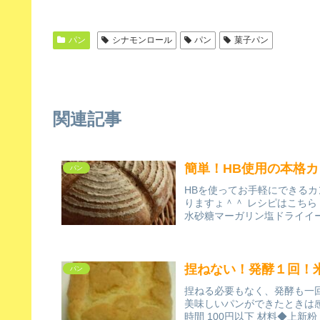
パン
シナモンロール
パン
菓子パン
関連記事
簡単！HB使用の本格
パン
HBを使ってお手軽にできる
りますょ＾＾ レシピはこちら 
水砂糖マーガリン塩ドライイ
捏ねない！発酵１回！米
パン
捏ねる必要もなく、発酵も一
美味しいパンができたときは感
時間 100円以下 材料◆上新