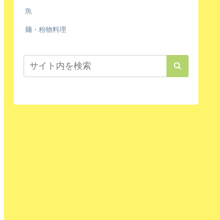
魚
麺・粉物料理