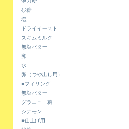
薄力粉
砂糖
塩
ドライイースト
スキムミルク
無塩バター
卵
水
卵（つや出し用）
■フィリング
無塩バター
グラニュー糖
シナモン
■仕上げ用