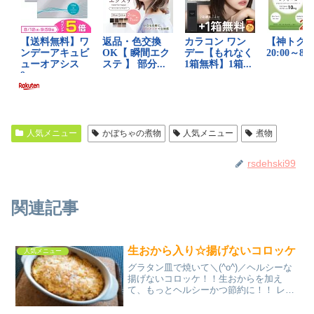
人気メニュー
かぼちゃの煮物
人気メニュー
煮物
rsdehski99
関連記事
生おから入り☆揚げないコロッケ
人気メニュー
グラタン皿で焼いて＼(^o^)／ヘルシーな
揚げないコロッケ！！生おからを加え
て、もっとヘルシーかつ節約に！！ レシ
ピはこちら （楽天レシピ） 約1時間 300
円前後 材料じゃがいも★生おから★カニ