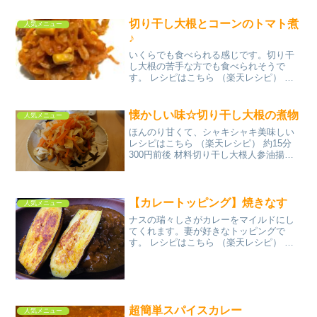
カマ★牛乳★マヨネーズ★鶏がら顆粒★
塩コショ...
切り干し大根とコーンのトマト煮
人気メニュー
♪
いくらでも食べられる感じです。切り干
し大根の苦手な方でも食べられそうで
す。 レシピはこちら （楽天レシピ） 約
15分 300円前後 材料切り干し大根豚薄切
り肉コーン(缶詰)★オリーブオイル★あら
びきガーリック☆トマトジュース☆コン
懐かしい味☆切り干し大根の煮物
人気メニュー
ソメ☆ケチ...
ほんのり甘くて、シャキシャキ美味しい
レシピはこちら （楽天レシピ） 約15分
300円前後 材料切り干し大根人参油揚げ
ゴマ油切り干し大根の戻し汁☆だしの素
☆砂糖☆醤油☆みりんみんなのレビュー
【カレートッピング】焼きなす
人気メニュー
ナスの瑞々しさがカレーをマイルドにし
てくれます。妻が好きなトッピングで
す。 レシピはこちら （楽天レシピ） 約
15分 300円前後 材料ナスごま油みんなの
レビュー
超簡単スパイスカレー
人気メニュー