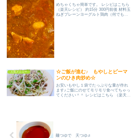
めちゃくちゃ簡単です。 レシピはこちら
（楽天レシピ） 約15分 300円前後 材料玉
ねぎプレーンヨーグルト鶏肉（何でも
可）トマトケチャップニンニク水クミン
コリアンダーターメリックみんなのレビ
ュー
☆ご飯が進む♪ もやしとピーマ
人気メニュー
ンのひき肉炒め☆
お安いもやし１袋でたっぷりな量が作れ
ます♪ご飯にのせてモリモリ食べてちゃっ
てください＾＾ レシピはこちら （楽天レ
シピ） 約10分 300円前後 材料もやしピー
マン豚ひき肉酒☆醤油☆オイスターソー
ス☆砂糖塩、こしょうみんなのレビュー
麺つゆで 天つゆ♬