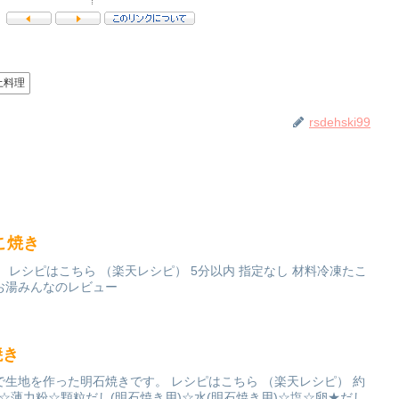
土料理
rsdehski99
こ焼き
 レシピはこちら （楽天レシピ） 5分以内 指定なし 材料冷凍たこ
お湯みんなのレビュー
焼き
生地を作った明石焼きです。 レシピはこちら （楽天レシピ） 約
だこ☆薄力粉☆顆粒だし(明石焼き用)☆水(明石焼き用)☆塩☆卵★だし