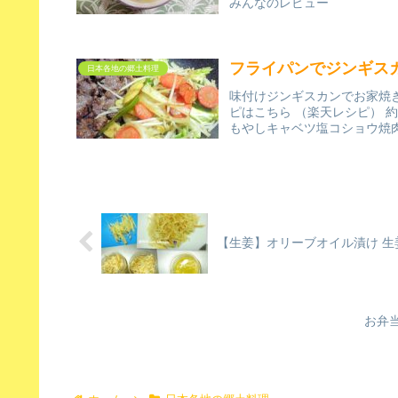
みんなのレビュー
フライパンでジンギス
日本各地の郷土料理
味付けジンギスカンでお家焼
ピはこちら （楽天レシピ） 約
もやしキャベツ塩コショウ焼
【生姜】オリーブオイル漬け 生
お弁