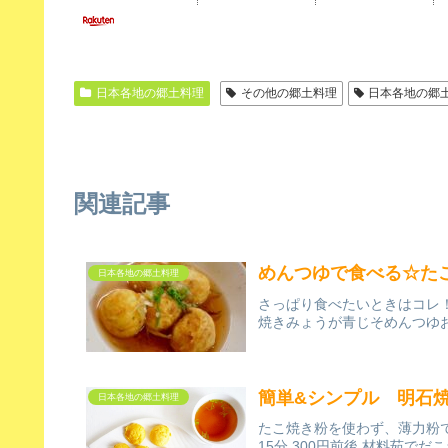
日本各地の郷土料理
その他の郷土料理
日本各地の郷
関連記事
めんつゆで食べる☆た
日本各地の郷土料理
さっぱり食べたいときはコレ！
焼きみょうが青じそめんつゆ
簡単&シンプル 明石
日本各地の郷土料理
たこ焼き粉を使わず、薄力粉で
15分 300円前後 材料茹で