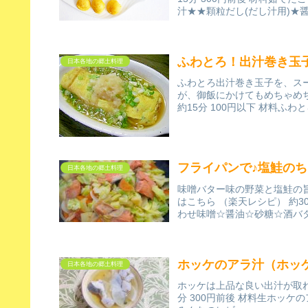
汁★★顆粒だし(だし汁用)★醤油
ふわとろ！出汁巻き玉
日本各地の郷土料理
ふわとろ出汁巻き玉子を、ス
が、御飯にかけてもめちゃめ
約15分 100円以下 材料ふわ
フライパンで♪塩鮭の
日本各地の郷土料理
味噌バター味の野菜と塩鮭の
はこちら （楽天レシピ） 約3
わせ味噌☆醤油☆砂糖☆酒バ
ホッケのアラ汁（ホッ
日本各地の郷土料理
ホッケは上品な良い出汁が取れ
分 300円前後 材料生ホッ