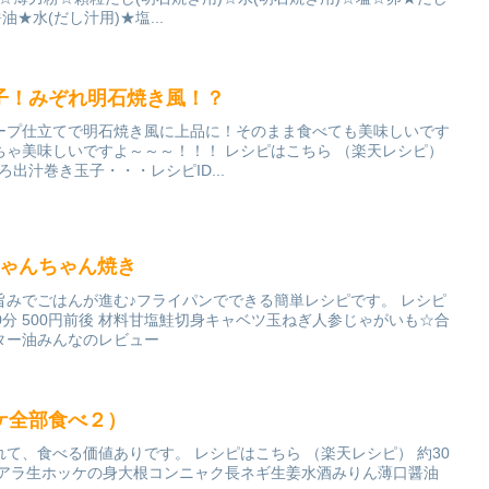
★水(だし汁用)★塩...
子！みぞれ明石焼き風！？
ープ仕立てで明石焼き風に上品に！そのまま食べても美味しいです
ちゃ美味しいですよ～～～！！！ レシピはこちら （楽天レシピ）
とろ出汁巻き玉子・・・レシピID...
ちゃんちゃん焼き
旨みでごはんが進む♪フライパンでできる簡単レシピです。 レシピ
0分 500円前後 材料甘塩鮭切身キャベツ玉ねぎ人参じゃがいも☆合
ター油みんなのレビュー
ケ全部食べ２）
て、食べる価値ありです。 レシピはこちら （楽天レシピ） 約30
ケのアラ生ホッケの身大根コンニャク長ネギ生姜水酒みりん薄口醤油