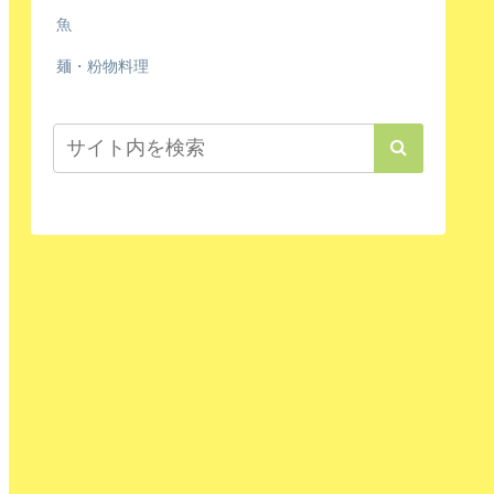
魚
麺・粉物料理