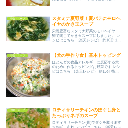
水みんなのレビュー
スタミナ夏野菜！夏バテにモロヘ
汁物・スープ
イヤのかき玉スープ
栄養豊富なスタミナ野菜のモロヘイヤ、
卵で閉じてかき玉スープにしました。 レ
シピはこちら （楽天レシピ） 約10分 100
円以下 材料モロヘイヤ（葉のみ）水チキ
ンコンソメ卵塩、こしょうごま油みんな
のレビュー
【犬の手作り食】基本トッピング
汁物・スープ
ほとんどの食品アレルギーに反応する犬
のために作るトッピングお野菜です レシ
ピはこちら （楽天レシピ） 約15分 指定
なし 材料だいこん白菜しめじキャベツト
マトにんじんみんなのレビュー
ロティサリーチキンのほぐし身と
汁物・スープ
たっぷりネギのスープ
ロティサリーチキン(骨)でダシを取ります
☆お試しあれ レシピはこちら （楽天レシ