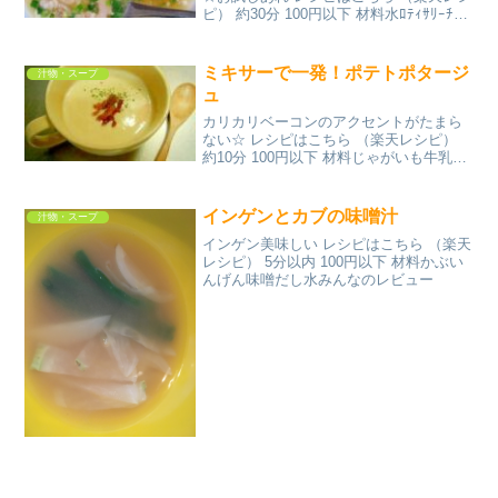
ピ） 約30分 100円以下 材料水ﾛﾃｨｻﾘｰﾁｷﾝ
の骨(ｺｽﾄｺ)水★ﾛﾃｨｻﾘｰﾁｷﾝほぐし身★醤油
★ホワイトペッパーみんなのレビュー
ミキサーで一発！ポテトポタージ
汁物・スープ
ュ
カリカリベーコンのアクセントがたまら
ない☆ レシピはこちら （楽天レシピ）
約10分 100円以下 材料じゃがいも牛乳水
コンソメキューブ塩コショウベーコンパ
セリみんなのレビュー
インゲンとカブの味噌汁
汁物・スープ
インゲン美味しい レシピはこちら （楽天
レシピ） 5分以内 100円以下 材料かぶい
んげん味噌だし水みんなのレビュー