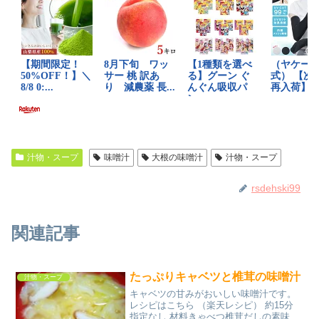
汁物・スープ
味噌汁
大根の味噌汁
汁物・スープ
rsdehski99
関連記事
たっぷりキャベツと椎茸の味噌汁
汁物・スープ
キャベツの甘みがおいしい味噌汁です。
レシピはこちら （楽天レシピ） 約15分
指定なし 材料きゃべつ椎茸だしの素味噌