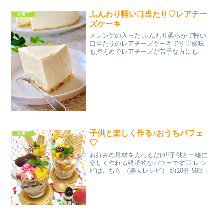
ふんわり軽い口当たり♡レアチー
お菓子
ズケーキ
メレンゲの入った ふんわり柔らかで軽い
口当たりのレアチーズケーキです♡酸味
も控えめでレアチーズが苦手な方にも食
べ易くなっています(*´꒳`*) レシピはこち
ら （楽天レシピ） 1時間以上 300円前後
材料【レアチーズ】クリームチーズ生ク
リ...
子供と楽しく作る♪おうちパフェ
お菓子
♡
お好みの具材を入れるだけ‼子供と一緒に
楽しく作れる経済的なパフェです♡ レシ
ピはこちら （楽天レシピ） 約10分 500円
前後 材料バニラアイス（カップ）黄桃缶
詰コーンフレークウエハースチョコソー
スカラースプレー（トッピング用）マー
ブルチョ...