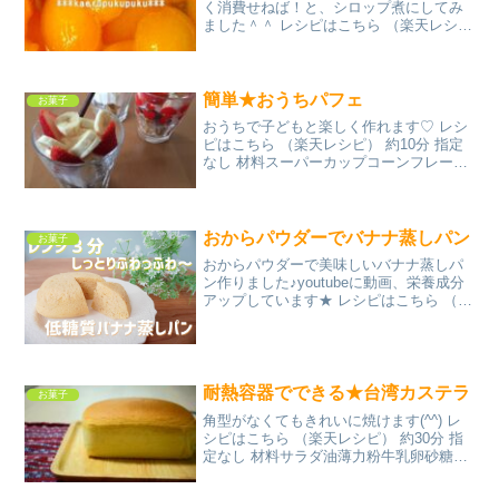
く消費せねば！と、シロップ煮にしてみ
ました＾＾ レシピはこちら （楽天レシ
ピ） 約1時間 100円以下 材料ビワレモン
汁氷砂糖水みんなのレビュー
簡単★おうちパフェ
お菓子
おうちで子どもと楽しく作れます♡ レシ
ピはこちら （楽天レシピ） 約10分 指定
なし 材料スーパーカップコーンフレーク
チョコロールケーキバナナいちごポッキ
ーみんなのレビュー
おからパウダーでバナナ蒸しパン
お菓子
おからパウダーで美味しいバナナ蒸しパ
ン作りました♪youtubeに動画、栄養成分
アップしています★ レシピはこちら （楽
天レシピ） 5分以内 100円以下 材料バナ
ナ卵豆乳おからパウダーラカントベーキ
ングパウダーみんなのレビュー
耐熱容器でできる★台湾カステラ
お菓子
角型がなくてもきれいに焼けます(^^) レ
シピはこちら （楽天レシピ） 約30分 指
定なし 材料サラダ油薄力粉牛乳卵砂糖み
んなのレビュー