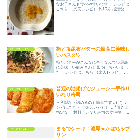
なお子さんも食べやすいです！ レシピは
こちら （楽天レシピ） 約15分 指定なし
材料★オートミール★水茹でたかぼちゃ
みんなのレビュー
梅と塩昆布バターの最高に美味し
秋（9月～11月）
いパスタ♡
梅とバターがこんなに合うなんて♡最高
に美味しい組み合わせ見つけちゃいまし
た！ レシピはこちら （楽天レシピ） 約
15分 300円前後 材料きのこ類（しめじ、
えのき、エリンギなど）バター塩昆布梅
肉めんつゆ大葉刻み海苔みんなのレビュ
普通の油揚げでジューシー手作り
秋（9月～11月）
ー
いなり寿司
三角型なら詰めるのも簡単ですよ(^^) レ
シピはこちら （楽天レシピ） 1時間以上
指定なし 材料＊いなり寿司の皮油揚げ●
水●砂糖●しょうゆ●みりん酢飯白ごま(入
れても入れなくてもOK）みんなのレビュ
ー
まるでケーキ！濃厚★かぼちゃプ
秋（9月～11月）
リン