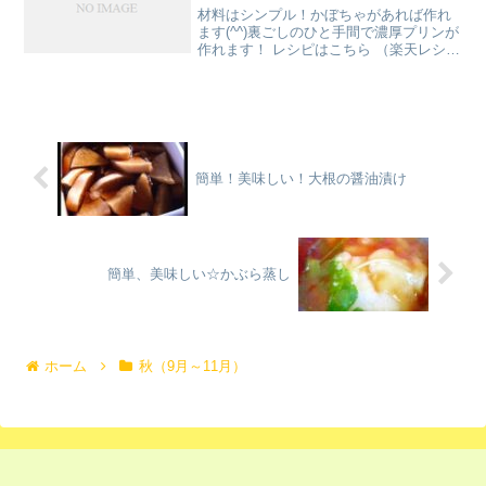
材料はシンプル！かぼちゃがあれば作れ
ます(^^)裏ごしのひと手間で濃厚プリンが
作れます！ レシピはこちら （楽天レシ
ピ） 約1時間 指定なし 材料かぼちゃ(皮
なし)牛乳↑(半量を生クリームでもOK)全
卵砂糖バニラエッセンス砂糖熱湯水みん
なの...
簡単！美味しい！大根の醤油漬け
簡単、美味しい☆かぶら蒸し
ホーム
秋（9月～11月）