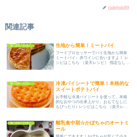
rsdehski99
関連記事
生地から簡単！ミートパイ
秋（9月～11月）
フードプロセッサーでパイ生地から簡単
ミートパイ♩赤ワインに合いますよ！ レ
シピはこちら （楽天レシピ） 指定なし
指定なし 材料◆薄力粉◆強力粉◆バター
◆氷◯人参◯玉葱◯エリンギ◯ニンニク
◯牛豚ひき肉△ウースターソース△ケチ
ャップ△赤ワイン...
冷凍パイシートで簡単！本格的な
秋（9月～11月）
スイートポテトパイ
お手軽な冷凍パイシートを使って、本格
的なおやつの出来上がり。おもてなしに
もぴったり♪ レシピはこちら （楽天レシ
ピ） 1時間以上 500円前後 材料さつまい
も無塩バター砂糖全卵牛乳冷凍パイシー
ト塗り卵塗りバターみんなのレビュー
離乳食中期☆かぼちゃのオートミ
秋（9月～11月）
ール
簡単にできます！かぼちゃが甘くて小さ