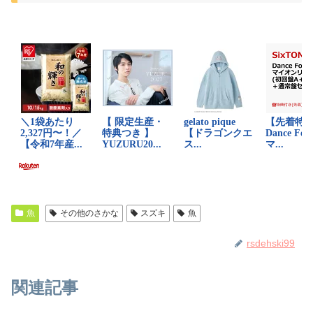
魚
その他のさかな
スズキ
魚
rsdehski99
関連記事