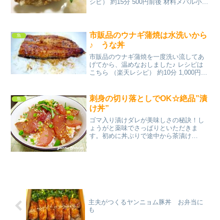
シピ） 約15分 500円前後 材料メバル小麦
粉塩サラダ油大根おろしポン酢みんなの
レビュー
市販品のウナギ蒲焼は水洗いから
魚
♪ うな丼
市販品のウナギ蒲焼を一度洗い流してあ
げてから、温めなおしました♪ レシピは
こちら （楽天レシピ） 約10分 1,000円前
後 材料ご飯ウナギ(市販品)酒水山椒みん
なのレビュー
刺身の切り落としでOK☆絶品”漬
魚
け丼”
ゴマ入り漬けダレが美味しさの秘訣！し
ょうがと薬味でさっぱりといただきま
す。初めに丼ぶりで途中から茶漬け
に・・・と、1度で2度美味しい丼ぶりで
す♪ レシピはこちら （楽天レシピ） 指定
なし 指定なし 材料刺身マグロ、鯵、ブ
リ、鯛、サーモンなど...
主夫がつくるヤンニョム豚丼 お弁当に
も