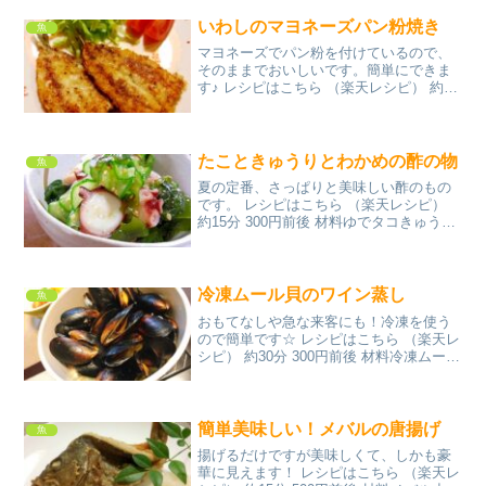
いわしのマヨネーズパン粉焼き
魚
マヨネーズでパン粉を付けているので、
そのままでおいしいです。簡単にできま
す♪ レシピはこちら （楽天レシピ） 約15
分 300円前後 材料いわしの開き塩、こし
ょうマヨネーズパン粉サラダ油みんなの
レビュー
たこときゅうりとわかめの酢の物
魚
夏の定番、さっぱりと美味しい酢のもの
です。 レシピはこちら （楽天レシピ）
約15分 300円前後 材料ゆでタコきゅうり
乾燥わかめ○酢○砂糖○薄口醤油○すりごま
塩みんなのレビュー
冷凍ムール貝のワイン蒸し
魚
おもてなしや急な来客にも！冷凍を使う
ので簡単です☆ レシピはこちら （楽天レ
シピ） 約30分 300円前後 材料冷凍ムール
貝にんにく玉ねぎオリーブオイル白ワイ
ンバター塩コショウみんなのレビュー
簡単美味しい！メバルの唐揚げ
魚
揚げるだけですが美味しくて、しかも豪
華に見えます！ レシピはこちら （楽天レ