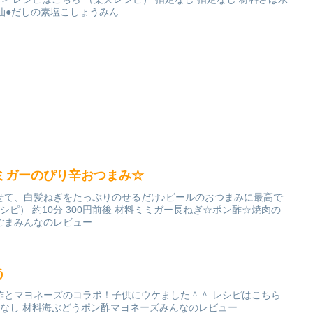
●だしの素塩こしょうみん...
ミガーのぴり辛おつまみ☆
せて、白髪ねぎをたっぷりのせるだけ♪ビールのおつまみに最高で
シピ） 約10分 300円前後 材料ミミガー長ねぎ☆ポン酢☆焼肉の
ごまみんなのレビュー
う
酢とマヨネーズのコラボ！子供にウケました＾＾ レシピはこちら
定なし 材料海ぶどうポン酢マヨネーズみんなのレビュー