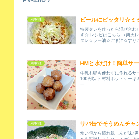
ビールにピッタリ☆ミ
沖縄料理
特製タレを作ったら混ぜ合わ
す☆ レシピはこちら （楽天レ
タレ☆ラー油☆ごま油☆すり
HMと水だけ！簡単サ
沖縄料理
牛乳も卵も使わずに作れるサー
100円以下 材料ホットケー
ー
サバ缶でそうめんチャ
沖縄料理
幼い頃から慣れ親しんだ味♪
ｇを追記しました。＜m(__)