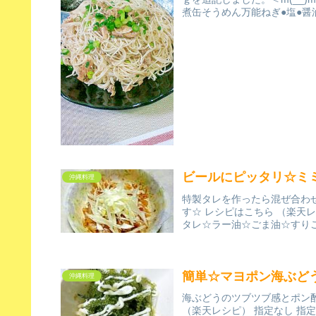
煮缶そうめん万能ねぎ●塩●醤油
ビールにピッタリ☆ミ
沖縄料理
特製タレを作ったら混ぜ合わ
す☆ レシピはこちら （楽天レ
タレ☆ラー油☆ごま油☆すり
簡単☆マヨポン海ぶど
沖縄料理
海ぶどうのツブツブ感とポン
（楽天レシピ） 指定なし 指