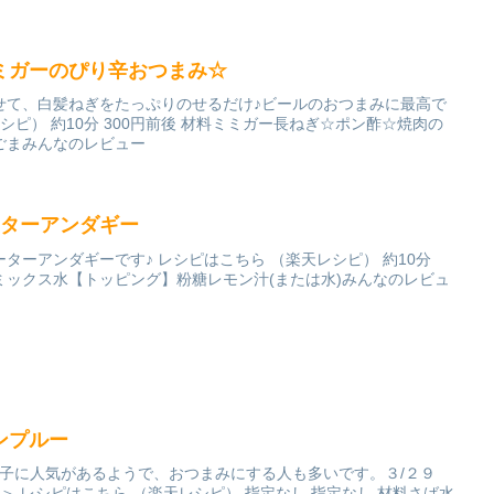
ミガーのぴり辛おつまみ☆
せて、白髪ねぎをたっぷりのせるだけ♪ビールのおつまみに最高で
シピ） 約10分 300円前後 材料ミミガー長ねぎ☆ポン酢☆焼肉の
ごまみんなのレビュー
ーターアンダギー
ターアンダギーです♪ レシピはこちら （楽天レシピ） 約10分
キミックス水【トッピング】粉糖レモン汁(または水)みんなのレビュ
ンプルー
男子に人気があるようで、おつまみにする人も多いです。３/２９
m＞ レシピはこちら （楽天レシピ） 指定なし 指定なし 材料さば水