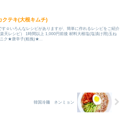
クテキ(大根キムチ)
です☺いろんなレシピがありますが、簡単に作れるレシピをご紹介
天レシピ） 1時間以上 1,000円前後 材料大根塩(塩漬け用)玉ね
ニク★唐辛子(粗挽)★...
韓国冷麺 ネンミョン