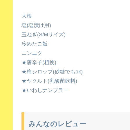
大根
塩(塩漬け用)
玉ねぎ(S/Mサイズ)
冷めたご飯
ニンニク
★唐辛子(粗挽)
★梅シロップ(砂糖でもok)
★ヤクルト(乳酸菌飲料)
★いわしナンプラー
みんなのレビュー