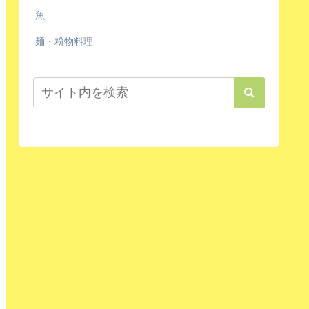
魚
麺・粉物料理