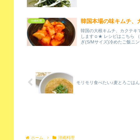
韓国本場の味キムチ、カ
沖縄料理
韓国の大根キムチ、カクテキ
します☺★ レシピはこちら （楽
ぎ(S/Mサイズ)冷めたご飯ニン
モリモリ食べたい♪麦とろごはん
ホーム
沖縄料理