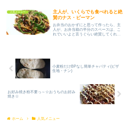
な粉みんなのレビュー
主人が、いくらでも食べれると絶
人気メニュー
賛のナス・ピーマン
お弁当のおかずにと思って作ったら、主
人が、お弁当箱の半分のスペースは、こ
れでいいよと言うぐらい絶賛してくれた
ので、我が家の定番おかずになりました
(^^♪ レシピはこちら （楽天レシピ） 約
10分 100円以下 材料長ナスピーマン砂糖
醤油ゴマ...
小麦粉だけBPなし簡単チャパティ(ピザ
生地・ナン)
お好み焼き粉不要っ～☆おうちのお好み
焼き☆
ホーム
人気メニュー