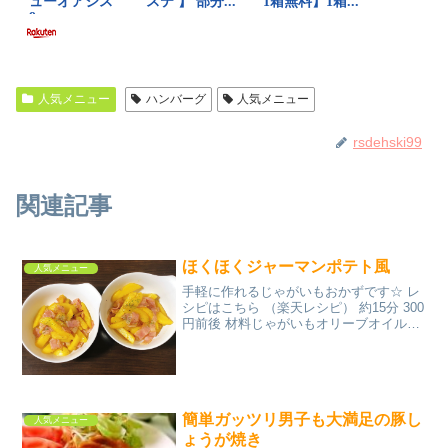
人気メニュー
ハンバーグ
人気メニュー
rsdehski99
関連記事
ほくほくジャーマンポテト風
人気メニュー
手軽に作れるじゃがいもおかずです☆ レ
シピはこちら （楽天レシピ） 約15分 300
円前後 材料じゃがいもオリーブオイルガ
ーリックソルトブラックペッパー薄切り
ハーフベーコン醤油コンソメ粉パセリみ
んなのレビュー
簡単ガッツリ男子も大満足の豚し
人気メニュー
ょうが焼き