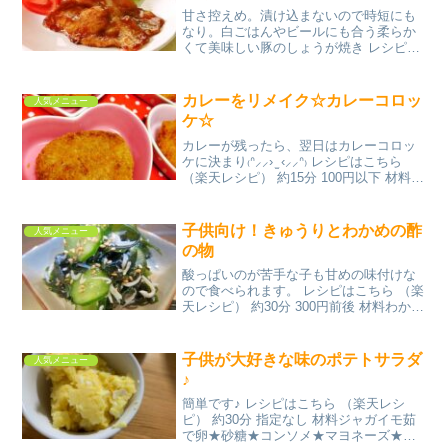
甘さ控えめ。漬け込まないので時短にも
なり。白ごはんやビールにも合う柔らか
くて美味しい豚のしょうが焼き レシピは
こちら （楽天レシピ） 約10分 300円前後
材料豚ロースしょうが焼き用片栗粉●しょ
うゆ●酒●みりん●しょうが（チューブ）●
カレーをリメイク☆カレーコロッ
人気メニュー
にん...
ケ☆
カレーが残ったら、翌日はカレーコロッ
ケに決まり₍ᐢ⸝⸝› ̫ ‹⸝⸝ᐢ₎ レシピはこちら
（楽天レシピ） 約15分 100円以下 材料じ
ゃがいも水カレーの残り小麦粉卵パン粉
揚げ油みんなのレビュー
子供向け！きゅうりとわかめの酢
人気メニュー
の物
酸っぱいのが苦手な子も甘めの味付けな
ので食べられます。 レシピはこちら （楽
天レシピ） 約30分 300円前後 材料わかめ
（戻したもの）きゅうりしらす●酢●砂糖
●しょうゆ●だしの素●水すりごまみんな
のレビュー
子供が大好きな味のポテトサラダ
人気メニュー
♪
簡単です♪ レシピはこちら （楽天レシ
ピ） 約30分 指定なし 材料ジャガイモ茹
で卵★砂糖★コンソメ★マヨネーズ★き