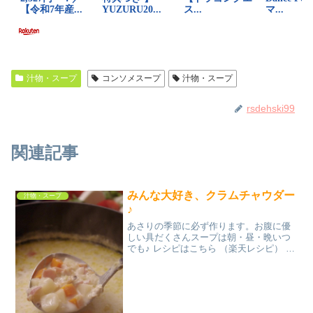
汁物・スープ
コンソメスープ
汁物・スープ
rsdehski99
関連記事
みんな大好き、クラムチャウダー
汁物・スープ
♪
あさりの季節に必ず作ります。お腹に優
しい具だくさんスープは朝・昼・晩いつ
でも♪ レシピはこちら （楽天レシピ） 指
定なし 指定なし 材料あさりじゃがいも玉
ねぎ人参ベーコンバター水牛乳ブイヨン
塩胡椒粉チーズみんなのレビュー