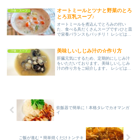
ナス★ズッキーニ★ニンジン★セロリニ
ンニクひよこ豆パセリミックスビーンズ
オートミールとツナと野菜のとろ
汁物・スープ
トマト缶（...
とろ豆乳スープ♪
オートミールを煮込んでとろみの付い
た、食べる具だくさんスープです♪ひと皿
で栄養バランスもバッチリ！ レシピはこ
ちら （楽天レシピ） 約15分 300円前後
材料オートミールブロッコリーにんじん
玉ねぎツナ缶(水煮)水豆乳顆粒コンソメ塩
美味しいしじみ汁の☆作り方
汁物・スープ
コショー...
肝臓元気にするため、定期的にしじみ汁
をいただいております。美味しいしじみ
汁の作り方をご紹介します。 レシピはこ
ちら （楽天レシピ） 約10分 300円前後
材料しじみ水味噌みんなのレビュー
炊飯器で簡単に！本格タレでカオマンガ
イ
ご飯が進む＊簡単焼くだけトンテキ