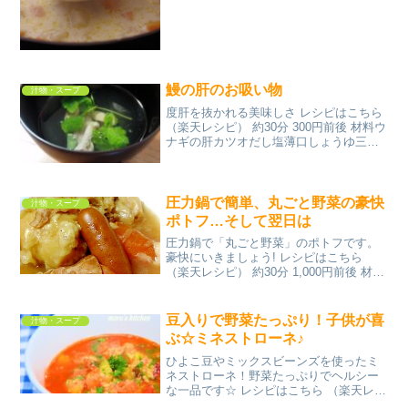
鰻の肝のお吸い物
汁物・スープ
度肝を抜かれる美味しさ レシピはこちら
（楽天レシピ） 約30分 300円前後 材料ウ
ナギの肝カツオだし塩薄口しょうゆ三つ
葉みんなのレビュー
圧力鍋で簡単、丸ごと野菜の豪快
汁物・スープ
ポトフ…そして翌日は
圧力鍋で「丸ごと野菜」のポトフです。
豪快にいきましょう! レシピはこちら
（楽天レシピ） 約30分 1,000円前後 材料
ウィンナー（私は、シャウエッセン使
用）ベーコン（薄切りだと）
（ブロックだと）じゃがいも（メークイ
豆入りで野菜たっぷり！子供が喜
汁物・スープ
ーン）人参玉...
ぶ☆ミネストローネ♪
ひよこ豆やミックスビーンズを使ったミ
ネストローネ！野菜たっぷりでヘルシー
な一品です☆ レシピはこちら （楽天レシ
ピ） 約15分 500円前後 材料★タマネギ★