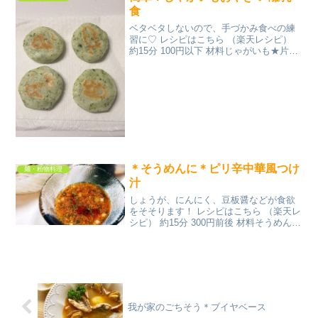
食
ベタベタしないので、手づかみ食べの練
習に♡ レシピはこちら （楽天レシピ）
約15分 100円以下 材料じゃがいも★片栗
粉★牛乳（粉ミルクでも水でも）★コン
ソメ顆粒★青のりみんなのレビュー
＊そうめんに＊ピリ辛中華風つけ
麺・粉物料理
汁
しょうが、にんにく、豆板醤などが食欲
をそそります！ レシピはこちら （楽天レ
シピ） 約15分 300円前後 材料そうめん＊
つけ汁＊麺つゆ(3倍濃縮タイプ)氷水しょ
うがのすりおろしにんにくのすりおろし
豆板醤すりごまごま油きざみネギラー油
(お好...
我が家のごちそう＊ブイヤベース