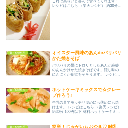
これは美味いと喜んで食べてくれます！
レシピはこちら （楽天レシピ） 約30分
300円前後 材料味付けお揚げ(市販)蕎麦
(乾麺)きゅうり長ネギオクラ揚げ玉わさび
(チューブ)麺つゆごま油炒りごまみんなの
レ...
オイスター風味のあんdeパリパリ
麺・粉物料理
かた焼きそば
パリパリの麺にトロリとしたあんが絶妙
のあんかけかた焼きそばです。隠し味の
にんにくが食欲をそそります。 レシピは
こちら （楽天レシピ） 指定なし 指定な
し 材料焼きそば麺豚肉（または冷凍シー
フードミックス）＜野菜類＞お好みで♪に
ホットケーキミックスで☆クレー
麺・粉物料理
んじん、ネギ白...
プ作ろう♪
牛乳の量でモッチリ厚めにも薄めにも焼
けます。 レシピはこちら （楽天レシピ）
約30分 100円以下 材料ホットケーキミッ
クス卵牛乳サラダ油（生地用）サラダ油
（フライパン用）みんなのレビュー
簡単！じゃがいもおやき♡ 離乳
麺・粉物料理