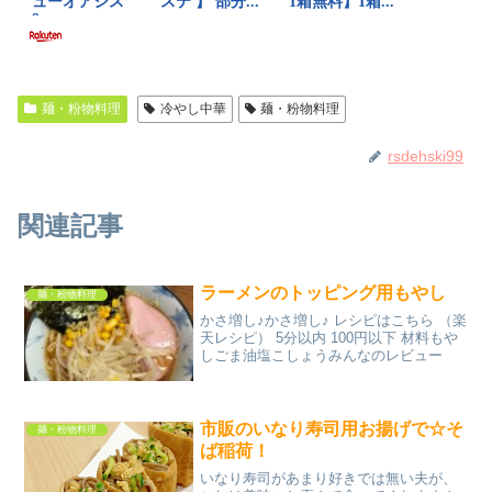
麺・粉物料理
冷やし中華
麺・粉物料理
rsdehski99
関連記事
ラーメンのトッピング用もやし
麺・粉物料理
かさ増し♪かさ増し♪ レシピはこちら （楽
天レシピ） 5分以内 100円以下 材料もや
しごま油塩こしょうみんなのレビュー
市販のいなり寿司用お揚げで☆そ
麺・粉物料理
ば稲荷！
いなり寿司があまり好きでは無い夫が、