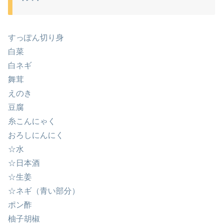
すっぽん切り身
白菜
白ネギ
舞茸
えのき
豆腐
糸こんにゃく
おろしにんにく
☆水
☆日本酒
☆生姜
☆ネギ（青い部分）
ポン酢
柚子胡椒