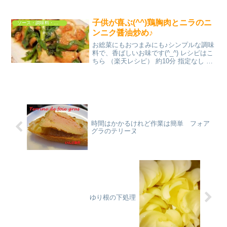
みんなのレビュー
子供が喜ぶ(^^)鶏胸肉とニラのニ
ソース・調味料・ドレッシング
ンニク醤油炒め♪
お総菜にもおつまみにも♪シンプルな調味
料で、香ばしいお味です(^_^) レシピはこ
ちら （楽天レシピ） 約10分 指定なし 材
料鶏むね肉○塩、コショウ○酒○砂糖片栗
粉ニラ▲チューブニンニク▲醤油▲砂糖
サラダ油みんなのレビュー
時間はかかるけれど作業は簡単 フォア
グラのテリーヌ
ゆり根の下処理