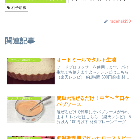
柚子胡椒
rsdehski99
関連記事
オートミールでタルト生地
ソース・調味料・ドレッシング
フードプロセッサーを使用します。パイ
生地でも使えますよ～♪ レシピはこちら
（楽天レシピ） 約1時間 300円前後 材料
★オートミール★粒アーモンド(無塩)★片
栗粉ココナッツオイル★塩★グラニュー
糖みんなのレビュー
簡単⭐混ぜるだけ！中辛〜辛口ケ
ソース・調味料・ドレッシング
バブソース
混ぜるだけで簡単にケバブソースが作れ
ます！ レシピはこちら （楽天レシピ） 5
分以内 100円以下 材料プレーンヨーグル
トレモン汁にんにくチューブクミンシー
ド塩ブラックペッパーピザソースマヨネ
ーズチリパウダーパプリカパウダータバ
低温調理機で作ったローストビー
ソース・調味料・ドレッシング