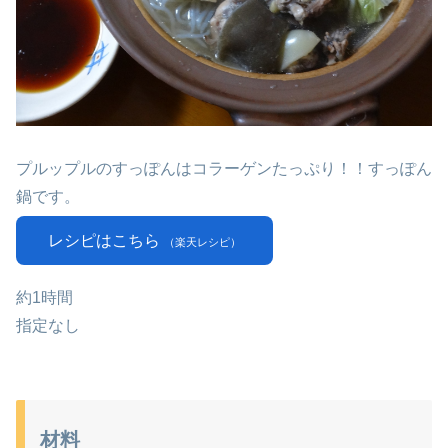
プルップルのすっぽんはコラーゲンたっぷり！！すっぽん
鍋です。
レシピはこちら
（楽天レシピ）
約1時間
指定なし
材料