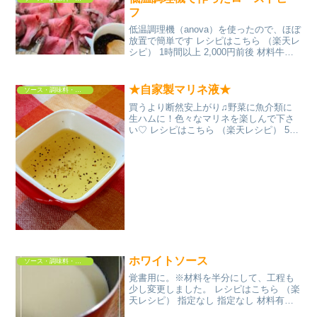
スコみんなの...
フ
低温調理機（anova）を使ったので、ほぼ
放置で簡単です レシピはこちら （楽天レ
シピ） 1時間以上 2,000円前後 材料牛肉
ブロックタマネギめんつゆ赤ワインみん
なのレビュー
★自家製マリネ液★
ソース・調味料・ドレッシング
買うより断然安上がり♫野菜に魚介類に
生ハムに！色々なマリネを楽しんで下さ
い♡ レシピはこちら （楽天レシピ） 5分
以内 100円以下 材料酢砂糖オリーブオイ
ルブラックペッパー塩みんなのレビュー
ホワイトソース
ソース・調味料・ドレッシング
覚書用に。※材料を半分にして、工程も
少し変更しました。 レシピはこちら （楽
天レシピ） 指定なし 指定なし 材料有塩
バター小麦粉牛乳コンソメ塩・こしょう