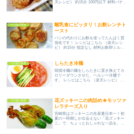
天レシピ） 約15分 100円以下 材料バナナ
オートミールみんなのレビュー
離乳食にピッタリ！お麩レンチト
その他の食材
ースト
パンの代わりにお麩を使ってたんぱく質
強化です！ レシピはこちら （楽天レシ
ピ） 約15分 指定なし 材料お麩卵ミルク
みんなのレビュー
しらたき冷麺
その他の食材
韓国冷麺の麺をしらたきに置き換えてカ
ロリーダウンさせた、ヘルシー冷麺で
す。 レシピはこちら （楽天レシピ） 約
10分 300円前後 材料しらたき(糸こんにゃ
く)きゅうりキムチ卵☆鶏がらスープの素
☆水☆酢☆砂糖☆コチュジャン☆醤油☆
おろしにん...
花ズッキーニの肉詰め★モッツァ
その他の食材
レラチーズ入り
宮崎県はズッキーニの生産量日本一！初
夏の一時期しか出会えない「花ズッキー
ニ」で、ちょっとおしゃれな一品を。
（レシピby@M） レシピはこちら （楽天
レシピ） 約15分 1,000円前後 材料花ズッ