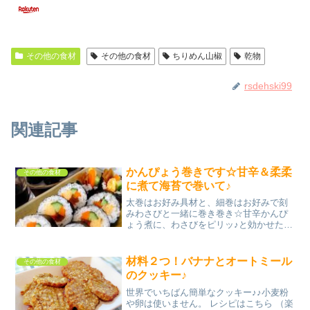
その他の食材
その他の食材
ちりめん山椒
乾物
rsdehski99
関連記事
かんぴょう巻きです☆甘辛＆柔柔
その他の食材
に煮て海苔で巻いて♪
太巻はお好み具材と、細巻はお好みで刻
みわさびと一緒に巻き巻き☆甘辛かんぴ
ょう煮に、わさびをピリッ♪と効かせた、
お子ちゃま注意w大人のお寿司・鉄砲巻き
は絶品です☆ レシピはこちら （楽天レシ
ピ） 約30分 指定なし 材料乾燥かんぴょ
材料２つ！バナナとオートミール
その他の食材
う(干瓢)...
のクッキー♪
世界でいちばん簡単なクッキー♪♪小麦粉
や卵は使いません。 レシピはこちら （楽