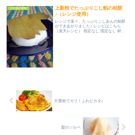
キーニ鶏ミンチモッツァレラチーズ塩・
上新粉でたっぷりこし餡の柏餅
胡椒オリ...
その他の食材
♪（レンジ使用）
レンジで楽々、たっぷりこしあんの柏餅
ができあがりました♪ レシピはこちら
（楽天レシピ） 指定なし 指定なし 材料
上新粉水こしあん柏の葉っぱみんなのレ
ビュー
片栗粉でカリ！ふわピカタ♪
梨のソルベ