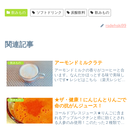
飲みもの
ソフトドリンク
炭酸飲料
飲みもの
rsdehski99
関連記事
アーモンドミルクラテ
飲みもの
アーモンドミルクの香りがコーヒーと合
います。なんだかほっとする味で美味し
いです♥ レシピはこちら （楽天レシピ）
5分以内 100円以下 材料コーヒーホット
アーモンドミルク（泡立てたもの）（お
好みで蜂蜜・ココナッツシュガー）みん
なのレビュー
★ザ・健康！にんじんとりんごで
飲みもの
命の抗がんジュース！
コールドプレスジュース★りんごに含ま
れるアップルペクチンと癌に効くとされ
る人参のみ使用！このたった２種類で自
分自身の自然治癒力を一生懸命高めてい
ます☆ レシピはこちら （楽天レシピ） 5