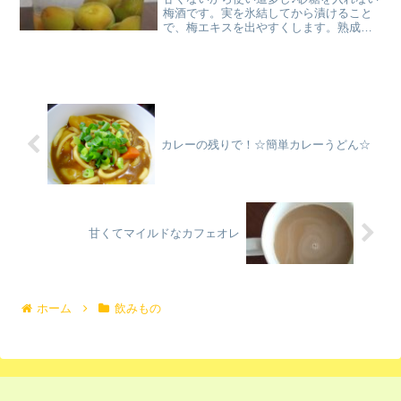
梅酒です。実を氷結してから漬けること
で、梅エキスを出やすくします。熟成に
は時間がかかりますが、じっくり待と
う！ レシピはこちら （楽天レシピ） 指
定なし 指定なし 材料梅の青い実アルコー
ル類（３５度以上...
カレーの残りで！☆簡単カレーうどん☆
甘くてマイルドなカフェオレ
ホーム
飲みもの