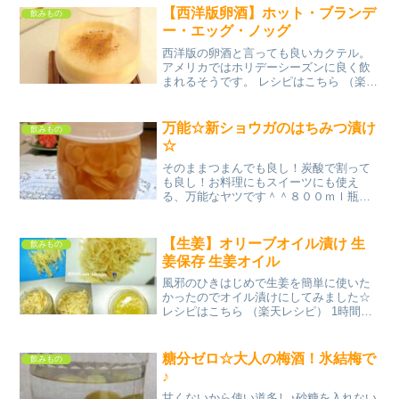
分以内 100円以下 材料りんごにんじんみ
【西洋版卵酒】ホット・ブランデ
飲みもの
んなのレビュ...
ー・エッグ・ノッグ
西洋版の卵酒と言っても良いカクテル。
アメリカではホリデーシーズンに良く飲
まれるそうです。 レシピはこちら （楽天
レシピ） 5分以内 100円以下 材料ブラン
デーダーク・ラム砂糖タマゴ牛乳ナツメ
グみんなのレビュー
万能☆新ショウガのはちみつ漬け
飲みもの
☆
そのままつまんでも良し！炭酸で割って
も良し！お料理にもスイーツにも使え
る、万能なヤツです＾＾８００ｍｌ瓶１
本分です。 レシピはこちら （楽天レシ
ピ） 約30分 1,000円前後 材料新ショウガ
アカシアはちみつみんなのレビュー
【生姜】オリーブオイル漬け 生
飲みもの
姜保存 生姜オイル
風邪のひきはじめで生姜を簡単に使いた
かったのでオイル漬けにしてみました☆
レシピはこちら （楽天レシピ） 1時間以
上 300円前後 材料生姜オリーブオイル空
瓶味の素塩みんなのレビュー
糖分ゼロ☆大人の梅酒！氷結梅で
飲みもの
♪
甘くないから使い道多し♪砂糖を入れない