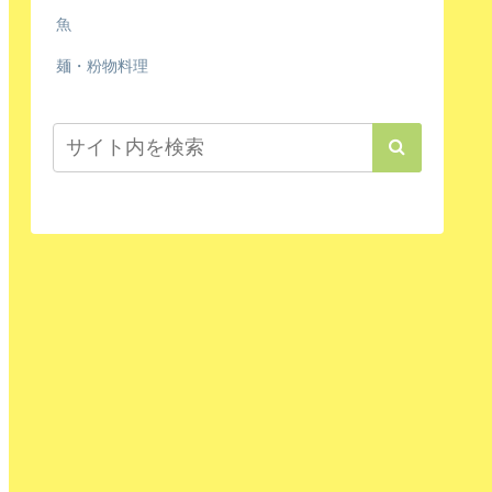
魚
麺・粉物料理