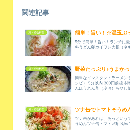
関連記事
簡単！旨い！☆温玉ぶ
麺・粉物料理
5分で簡単！旨い！ランチに最適
料うどん卵カイワレ大根（ネ
野菜たっぷり♪うまか
麺・粉物料理
簡単なインスタントラーメンも
シピ） 5分以内 300円前
んほうれん草（冷凍）もやし刻
ツナ缶でトマトそうめ
麺・粉物料理
ツナ缶があれば、あっという間に
うめんツナ缶トマト○麺つゆ