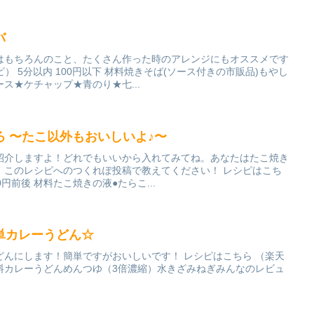
バ
はもちろんのこと、たくさん作った時のアレンジにもオススメです
ピ） 5分以内 100円以下 材料焼きそば(ソース付きの市販品)もやし
ス★ケチャップ★青のり★七...
 〜たこ以外もおいしいよ♪〜
紹介しますよ！どれでもいいから入れてみてね。あなたはたこ焼き
、このレシピへのつくれぽ投稿で教えてください！ レシピはこち
0円前後 材料たこ焼きの液●たらこ...
単カレーうどん☆
どんにします！簡単ですがおいしいです！ レシピはこちら （楽天
 材料カレーうどんめんつゆ（3倍濃縮）水きざみねぎみんなのレビュ