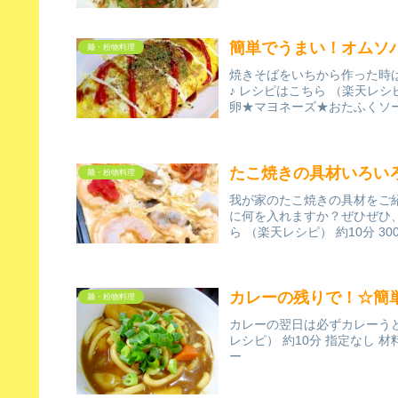
簡単でうまい！オムソ
麺・粉物料理
焼きそばをいちから作った時
♪ レシピはこちら （楽天レシ
卵★マヨネーズ★おたふくソー
たこ焼きの具材いろいろ
麺・粉物料理
我が家のたこ焼きの具材をご
に何を入れますか？ぜひぜひ
ら （楽天レシピ） 約10分 30
カレーの残りで！☆簡
麺・粉物料理
カレーの翌日は必ずカレーう
レシピ） 約10分 指定なし
ー