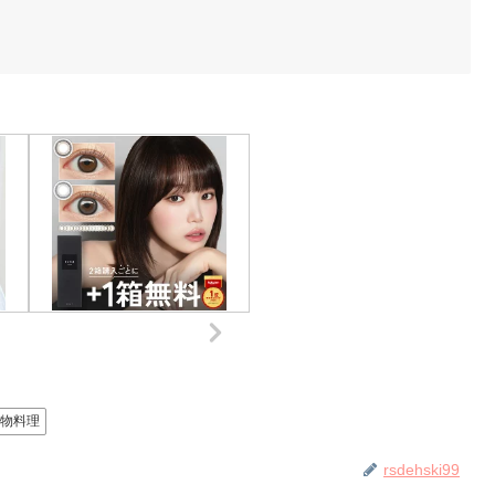
粉物料理
rsdehski99