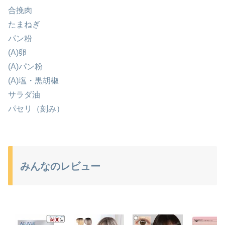
合挽肉
たまねぎ
パン粉
(A)卵
(A)パン粉
(A)塩・黒胡椒
サラダ油
パセリ（刻み）
みんなのレビュー