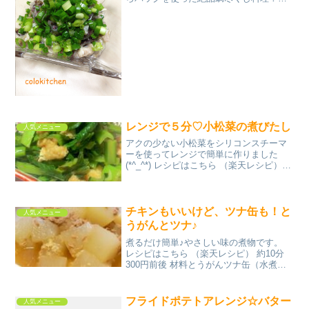
レシピはこちら （楽天レシピ） 約10分
100円以下 材料鯛のあらパックに入って
いる鯛皮細ネギポン酢みんなのレビュー
レンジで５分♡小松菜の煮びたし
人気メニュー
アクの少ない小松菜をシリコンスチーマ
ーを使ってレンジで簡単に作りました
(*^_^*) レシピはこちら （楽天レシピ）
約10分 指定なし 材料小松菜油揚げ麺つゆ
(3倍濃縮)おろし生姜鰹節みんなのレビュ
ー
チキンもいいけど、ツナ缶も！と
人気メニュー
うがんとツナ♪
煮るだけ簡単♪やさしい味の煮物です。
レシピはこちら （楽天レシピ） 約10分
300円前後 材料とうがんツナ缶（水煮
缶）◎だし◎酒◎砂糖◎しょうゆ◎塩し
ょうが（おろし）みんなのレビュー
フライドポテトアレンジ☆バター
人気メニュー