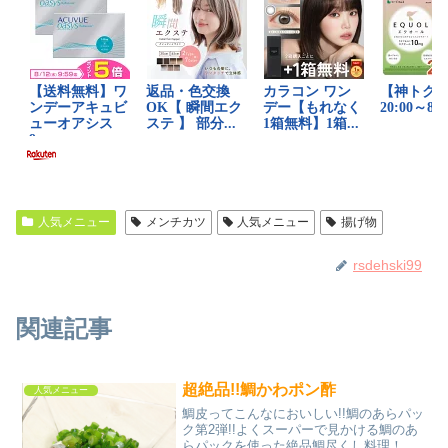
人気メニュー
メンチカツ
人気メニュー
揚げ物
rsdehski99
関連記事
超絶品!!鯛かわポン酢
人気メニュー
鯛皮ってこんなにおいしい!!鯛のあらパッ
ク第2弾!!よくスーパーで見かける鯛のあ
らパックを使った絶品鯛尽くし料理！！