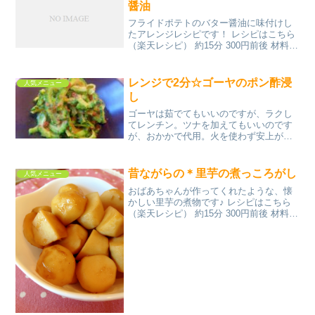
醤油
フライドポテトのバター醤油に味付けし
たアレンジレシピです！ レシピはこちら
（楽天レシピ） 約15分 300円前後 材料サ
ラダ油冷凍フライドポテト有塩バター醤
油みんなのレビュー
レンジで2分☆ゴーヤのポン酢浸
人気メニュー
し
ゴーヤは茹でてもいいのですが、ラクし
てレンチン。ツナを加えてもいいのです
が、おかかで代用。火を使わず安上がり
なおひたしです。 レシピはこちら （楽天
レシピ） 5分以内 100円以下 材料ゴーヤ
かつお節☆ポン酢☆砂糖みんなのレビュ
昔ながらの＊里芋の煮っころがし
人気メニュー
ー
おばあちゃんが作ってくれたような、懐
かしい里芋の煮物です♪ レシピはこちら
（楽天レシピ） 約15分 300円前後 材料里
芋●醤油●酒●砂糖●だしの素水みんなのレ
ビュー